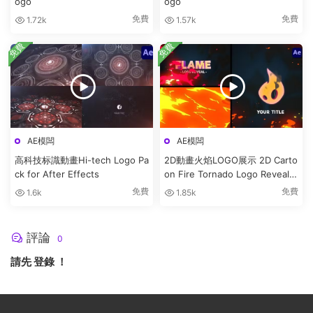
ogo
ogo
免費
免費
1.72k
1.57k
免費
免費
AE模闆
AE模闆
高科技标識動畫Hi-tech Logo Pa
2D動畫火焰LOGO展示 2D Carto
ck for After Effects
on Fire Tornado Logo Reveals
[After Effects]
免費
免費
1.6k
1.85k
評論
0
請先
登錄
！