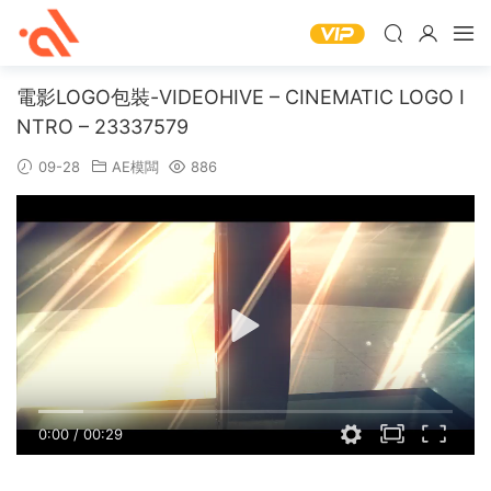
電影LOGO包裝-VIDEOHIVE – CINEMATIC LOGO I
NTRO – 23337579
09-28
AE模闆
886
0:00
/
00:29