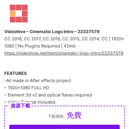
Videohive – Cinematic Logo Intro – 23337579
CC 2018, CC 2017, CC 2016, CC 2015, CC 2014, CC | 1920×
1080 | No Plugins Required | 42mb
https://videohive.net/item/cinematic-logo-intro/23337579
FEATURES
-All made in After effects project
– 1920×1080 FULL HD
– Element 3d v2 and optical flares required
– Video Tutorial Included.
資源下載
免費
下載價格