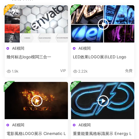
免費
VIP
AE模闆
AE模闆
幾何标志logo模闆三合一
LED效果LOGO展示LED Logo
VIP
免費
1.9k
2.22k
免費
免費
AE模闆
AE模闆
電影風格LOGO展示 Cinematic L
重量能量風格标識展示 Energy L