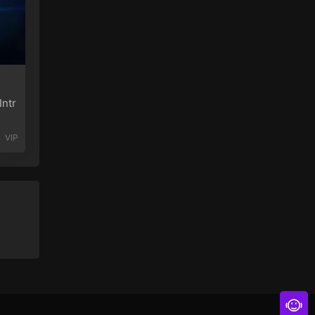
ntr
VIP