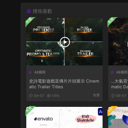
猜你喜歡
免費
免費
AE模闆
AE模闆
史詩電影遊戲宣傳片片頭展示 Cinem
…大氣背
atic Trailer Titles
matic Da
免費
06-07
1.91k
06-07
免費
VIP