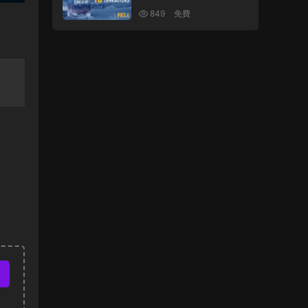
SITIONS PACK 4 23049
849
免費
428