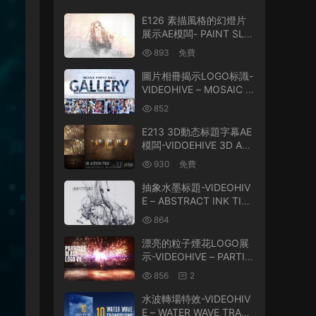
E126 素描風格的幻燈片
展示AE模闆- PAINT SLID
ESHOW
893
免費
圖片相冊揭示LOGO标識-
VIDEOHIVE – MOSAIC P
HOTO GALLERY | LOGO
852
REVEAL – 31061347
E213 3D動态标題字幕AE
模闆-VIDOEHIVE 3D AC
TION TITLE OPENER
930
免費
抽象水墨标題-VIDEOHIV
E – ABSTRACT INK TITL
ES – 24957114
864
漂亮的粒子煙花LOGO展
示-VIDEOHIVE – PARTIC
LES BLAST LOGO 2 – 2
856
2
6882523
水波轉場特效-VIDEOHIV
E – WATER WAVE TRAN