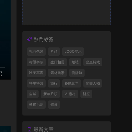
熱門标簽
視頻包裝
片頭
LOGO展示
标題字幕
生日相冊
婚禮
動畫特效
唯美寫真
素材元素
倒計時
轉場特效
旅行
餐廳菜單
動畫人物
自然
新年片頭
VJ素材
醫療
幹擾毛刺
體育
最新文章