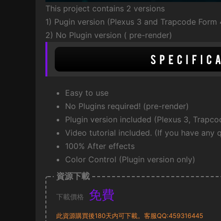
This project contains 2 versions
1) Pugin version (Plexus 3 and Trapcode Form 
2) No Plugin version ( pre-render)
Easy to use
No Plugins required! (pre-render)
Plugin version included (Plexus 3, Trapc
Video tutorial included. (If you have any 
100% After effects
Color Control (Plugin version only)
資源下載
免費
下載價格
此資源購買後180天内可下載。客服QQ:459316445