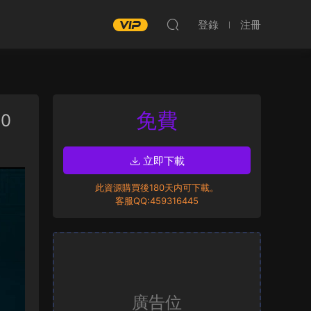
登錄
注冊
免費
10
立即下載
此資源購買後180天内可下載。
客服QQ:459316445
廣告位