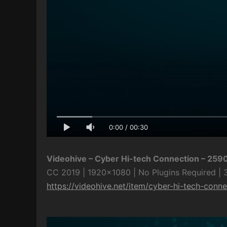
0:00
/
00:30
Videohive – Cyber Hi-tech Connection – 25
CC 2019 | 1920×1080 | No Plugins Required |
https://videohive.net/item/cyber-hi-tech-con