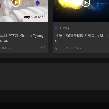
AE模闆
Kinetic Typogr
槍擊子彈動畫開場片頭Gun Shot I
gures
o
VIP
1.55k
05-23
1.52k