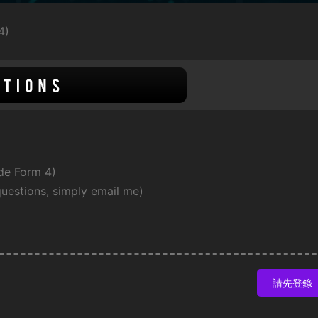
4)
ode Form 4)
questions, simply email me)
請先登錄