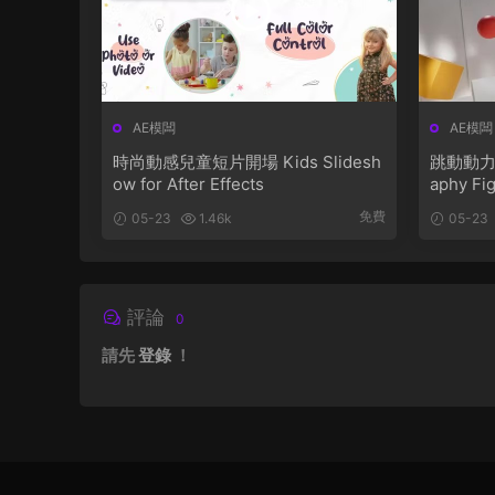
AE模闆
AE模闆
時尚動感兒童短片開場 Kids Slidesh
跳動動力學排版字幕 
ow for After Effects
aphy Fi
免費
05-23
1.46k
05-23
評論
0
請先
登錄
！