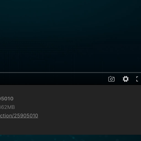
905010
 362MB
nection/25905010