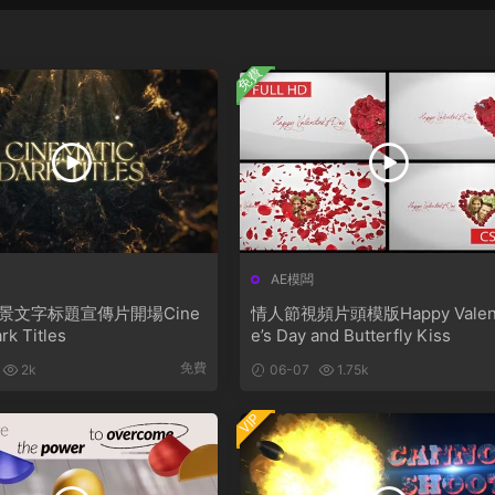
免費
AE模闆
景文字标題宣傳片開場Cine
情人節視頻片頭模版Happy Valent
rk Titles
e’s Day and Butterfly Kiss
免費
2k
06-07
1.75k
VIP