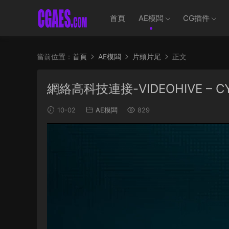
首頁
AE模闆
CG插件
當前位置：
首頁
AE模闆
片頭片尾
正文
網絡高科技連接-VIDEOHIVE – CYB
10-02
AE模闆
829