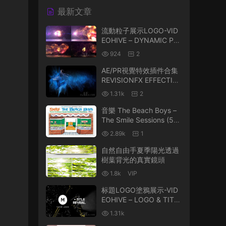
最新文章
流動粒子展示LOGO-VID
EOHIVE – DYNAMIC PAR
TICLES LOGO REVEAL –
924
2
25285268
AE/PR視覺特效插件合集
REVISIONFX EFFECTIO
NS PLUS V21.0 WIN破解
1.31k
2
版 含TWIXTOR/FLICKE
R/RSMB
音樂 The Beach Boys –
The Smile Sessions (5C
D,2011)
2.89k
1
自然自由手夏季陽光透過
樹葉背光的真實鏡頭
1.8k
VIP
标題LOGO塗鴉展示-VID
EOHIVE – LOGO & TITLE
REVEAL SCRIBBLE GRU
1.31k
NGE – 25342864