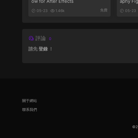
ow for After Effects
aphy Fi
免費
05-23
1.46k
05-23
評論
0
請先
登錄
！
關于網站
聯系我們
©2