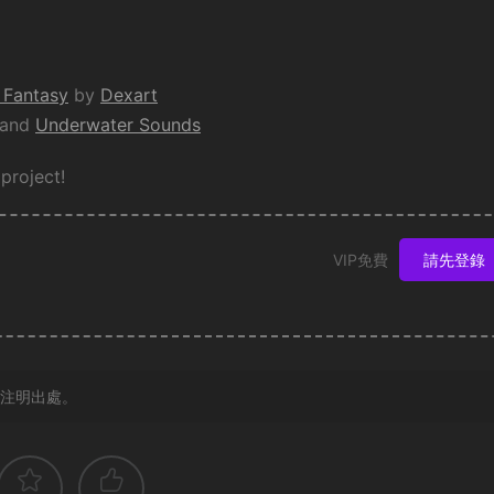
 Fantasy
by
Dexart
and
Underwater Sounds
 project!
VIP免費
請先登錄
注明出處。