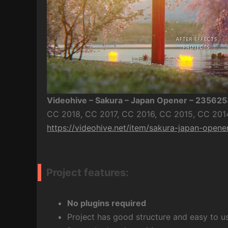
Videohive – Sakura – Japan Opener – 23562
CC 2018, CC 2017, CC 2016, CC 2015, CC 2014
https://videohive.net/item/sakura-japan-open
Project features:
No plugins required
Project has good structure and easy to u