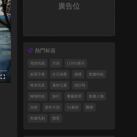
廣告位
熱門标簽
視頻包裝
片頭
LOGO展示
标題字幕
生日相冊
婚禮
動畫特效
唯美寫真
素材元素
倒計時
轉場特效
旅行
餐廳菜單
動畫人物
自然
新年片頭
VJ素材
醫療
幹擾毛刺
體育