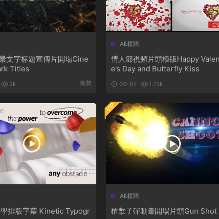
AE模闆
景文字标題宣傳片開場Cine
情人節視頻片頭模版Happy Valent
rk Titles
e’s Day and Butterfly Kiss
免費
2k
06-07
1.75k
VIP
AE模闆
Kinetic Typogr
槍擊子彈動畫開場片頭Gun Shot I