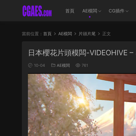
首頁
AE模闆
CG插件
當前位置：
首頁
AE模闆
片頭片尾
正文
日本櫻花片頭模闆-VIDEOHIVE – SA
10-04
AE模闆
761