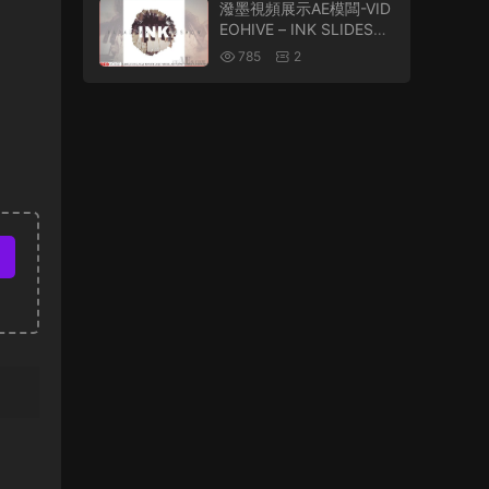
潑墨視頻展示AE模闆-VID
EOHIVE – INK SLIDESH
OW – 18013356
785
2