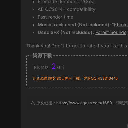
Premade durations: 26sec
AE CC2014+ compatibility
Fast render time
Music track used (Not Included): “
Ethnic
Used SFX (Not Included):
Forest Sounds
Thank you! Don`t forget to rate if you like this
資源下載
2
下載價格
G币
此資源購買後180天内可下載。客服QQ:459316445
原文鏈接：
https://www.cgaes.com/1680
，轉載請