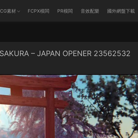
CG素材
FCPX模闆
PR模闆
音效配樂
國外網盤下載
KURA – JAPAN OPENER 23562532