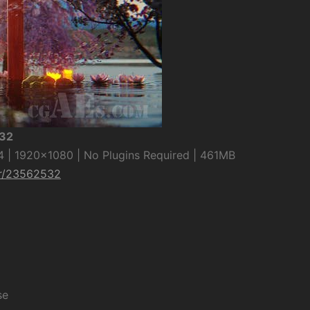
532
 | 1920×1080 | No Plugins Required | 461MB
er/23562532
se