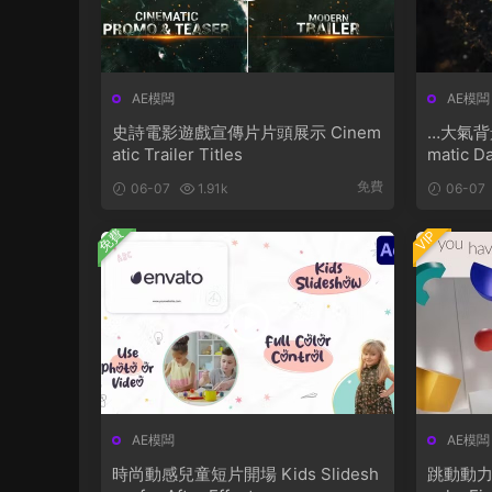
AE模闆
AE模闆
史詩電影遊戲宣傳片片頭展示 Cinem
…大氣背
atic Trailer Titles
matic Da
免費
06-07
1.91k
06-07
免費
VIP
AE模闆
AE模闆
時尚動感兒童短片開場 Kids Slidesh
跳動動力學排版字幕 