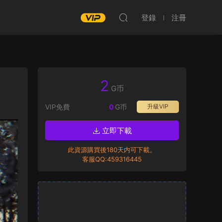
登錄
注冊
2
G币
VIP免費
0
G币
升級VIP
立即下載
此資源購買後180天内可下載。
客服QQ:459316445