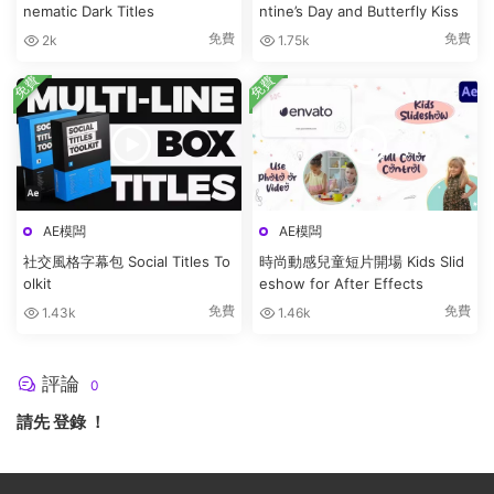
nematic Dark Titles
ntine’s Day and Butterfly Kiss
免費
免費
2k
1.75k
免費
免費
AE模闆
AE模闆
社交風格字幕包 Social Titles To
時尚動感兒童短片開場 Kids Slid
olkit
eshow for After Effects
免費
免費
1.43k
1.46k
評論
0
請先
登錄
！