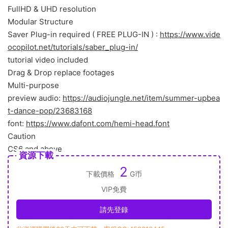
FullHD & UHD resolution
Modular Structure
Saver Plug-in required ( FREE PLUG-IN ) :
https://www.vide
ocopilot.net/tutorials/saber_plug-in/
tutorial video included
Drag & Drop replace footages
Multi-purpose
preview audio:
https://audiojungle.net/item/summer-upbea
t-dance-pop/23683168
font:
https://www.dafont.com/hemi-head.font
Caution
CS6 and above
資源下載
2
下載價格
G币
VIP免費
請先登錄