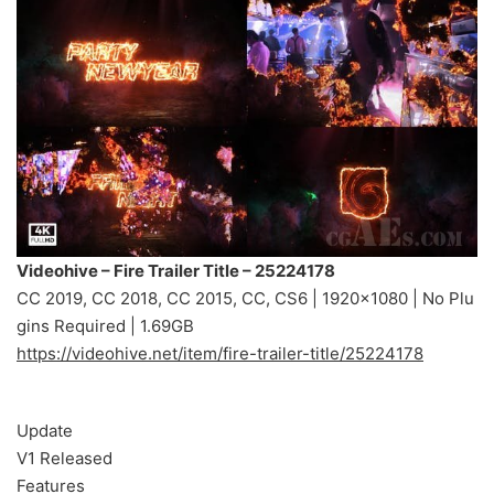
Videohive – Fire Trailer Title – 25224178
CC 2019, CC 2018, CC 2015, CC, CS6 | 1920×1080 | No Plu
gins Required | 1.69GB
https://videohive.net/item/fire-trailer-title/25224178
Update
V1 Released
Features