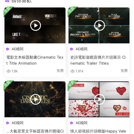
猜你喜歡
免費
免費
AE模闆
AE模闆
電影文本标題動畫Cinematic Tex
史詩電影遊戲宣傳片片頭展示 Ci
t Title Animation
nematic Trailer Titles
免費
免費
1.8k
1.91k
免費
免費
AE模闆
AE模闆
…大氣背景文字标題宣傳片開場Ci
情人節視頻片頭模版Happy Vale