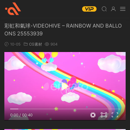
彩虹和氣球-VIDEOHIVE – RAINBOW AND BALLO
ONS 25553939
10-05
CG素材
904
0:00
/
00:40