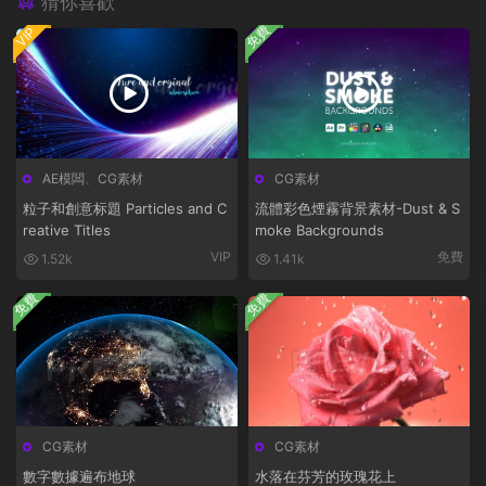
猜你喜歡
免費
VIP
AE模闆
、
CG素材
CG素材
粒子和創意标題 Particles and C
流體彩色煙霧背景素材-Dust & S
reative Titles
moke Backgrounds
VIP
免費
1.52k
1.41k
免費
免費
CG素材
CG素材
數字數據遍布地球
水落在芬芳的玫瑰花上