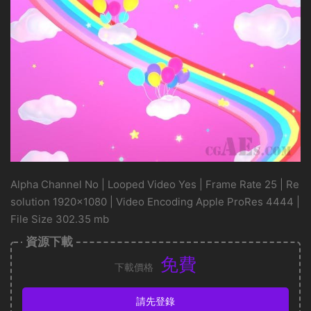
Alpha Channel No | Looped Video Yes | Frame Rate 25 | Re
solution 1920×1080 | Video Encoding Apple ProRes 4444 |
File Size 302.35 mb
資源下載
免費
下載價格
請先登錄