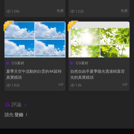
免費
免費
1.58k
1.52k
VIP
VIP
CG素材
CG素材
夏季天空中流動的白雲的4K延時
自然自由手夏季陽光透過樹葉背
真實鏡頭
光的真實鏡頭
VIP
VIP
1.62k
1.8k
評論
0
請先
登錄
！