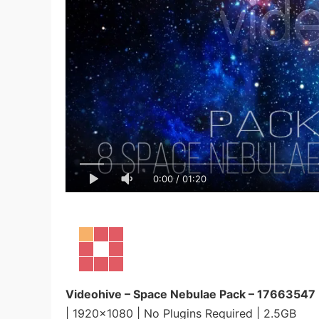
0:00
/
01:20
Videohive – Space Nebulae Pack – 17663547
| 1920×1080 | No Plugins Required | 2.5GB