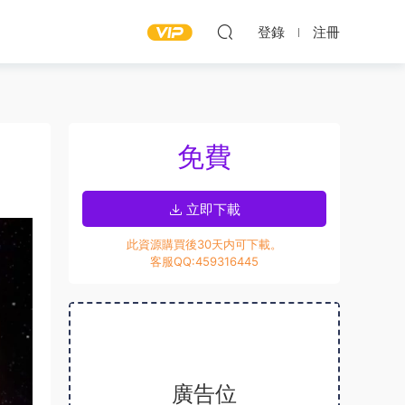
登錄
注冊
免費
立即下載
此資源購買後30天内可下載。
客服QQ:459316445
廣告位