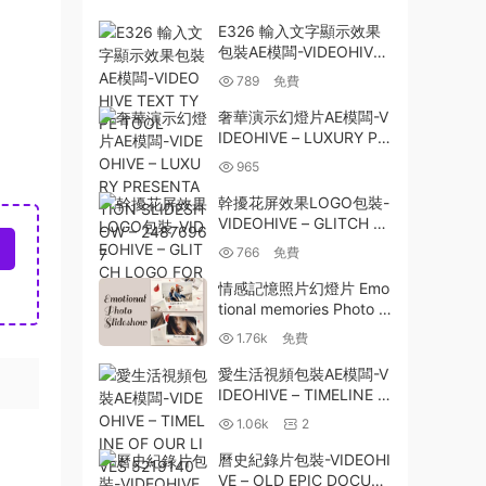
E326 輸入文字顯示效果
包裝AE模闆-VIDEOHIVE
TEXT TYPE TOOL
789
免費
奢華演示幻燈片AE模闆-V
IDEOHIVE – LUXURY PR
ESENTATION SLIDESHO
965
W – 24876967
幹擾花屏效果LOGO包裝-
VIDEOHIVE – GLITCH L
OGO FOR PREMIERE PR
766
免費
O 26548695
情感記憶照片幻燈片 Emo
tional memories Photo sl
ideshow
1.76k
免費
愛生活視頻包裝AE模闆-V
IDEOHIVE – TIMELINE O
F OUR LIVES 5219140
1.06k
2
曆史紀錄片包裝-VIDEOHI
VE – OLD EPIC DOCUM