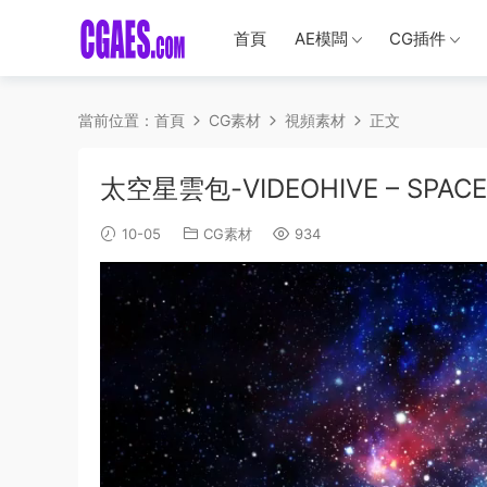
首頁
AE模闆
CG插件
當前位置：
首頁
CG素材
視頻素材
正文
太空星雲包-VIDEOHIVE – SPACE 
10-05
CG素材
934