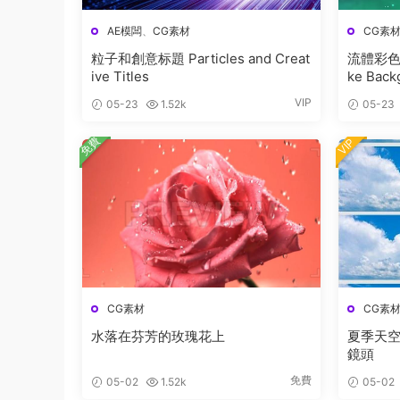
AE模闆
、
CG素材
CG素
粒子和創意标題 Particles and Creat
流體彩色煙
ive Titles
ke Back
VIP
05-23
1.52k
05-23
免費
VIP
CG素材
CG素
水落在芬芳的玫瑰花上
夏季天空
鏡頭
免費
05-02
1.52k
05-02