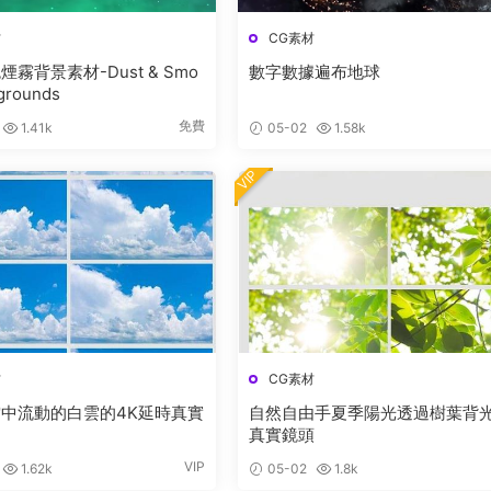
材
CG素材
霧背景素材-Dust & Smo
數字數據遍布地球
grounds
免費
1.41k
05-02
1.58k
VIP
材
CG素材
中流動的白雲的4K延時真實
自然自由手夏季陽光透過樹葉背
真實鏡頭
VIP
1.62k
05-02
1.8k