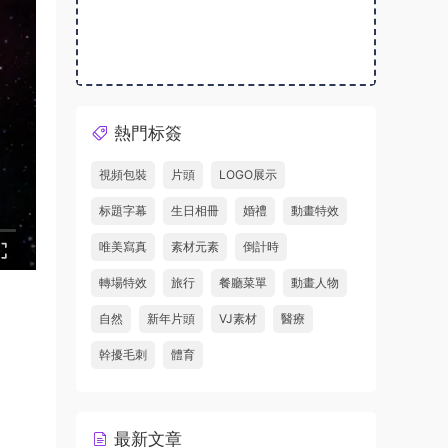
熱門标簽
視頻包裝
片頭
LOGO展示
标題字幕
生日相冊
婚禮
動畫特效
唯美寫真
素材元素
倒計時
轉場特效
旅行
餐廳菜單
動畫人物
自然
新年片頭
VJ素材
醫療
幹擾毛刺
體育
最新文章