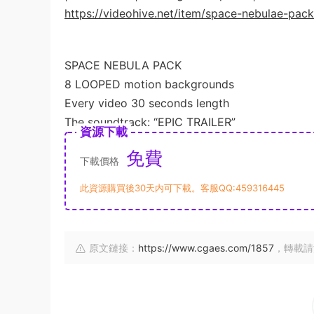
https://videohive.net/item/space-nebulae-pa
SPACE NEBULA PACK
8 LOOPED motion backgrounds
Every video 30 seconds length
The soundtrack: “EPIC TRAILER”
資源下載
免費
下載價格
此資源購買後30天内可下載。客服QQ:459316445
原文鏈接：
https://www.cgaes.com/1857
，轉載請