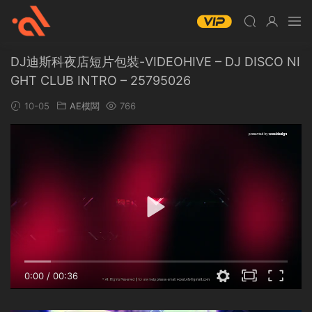
DJ迪斯科夜店短片包裝-VIDEOHIVE – DJ DISCO NI
GHT CLUB INTRO – 25795026
10-05
AE模闆
766
0:00
/
00:36