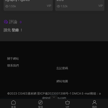
VIP
VIP
1.55k
1.52k
評論
0
請先
登錄
！
關于網站
聯系我們
忘記密碼
網站地圖
©2023
CGAES素材網
晉ICP備2023001398号-1
DMCA
E-mail郵箱：a
dmin@cgaes.com
首頁
發現
VIP
我的