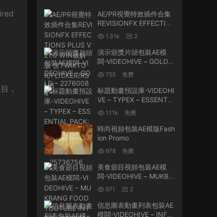
ired
AE/PR視覺特效插件合集
REVISIONFX EFFECTIO
NS PLUS V21.0 WIN破解
1.31k
2
版 含TWIXTOR/FLICKE
R/RSMB
演示頒獎片頭包裝AE模
闆-VIDEOHIVE – GOLD –
22760084
755
免費
項目，
标題動畫預設庫-VIDEOHI
VE – TYPEX – ESSENTIA
L PACK: TITLE ANIMATI
1.11k
免費
ON PRESETS LIBRARY
V1.2.2 – 25736756
時尚視頻包裝AE模版Fash
ion Promo
978
免費
美食節目視頻包裝AE模
闆-VIDEOHIVE – MUKBA
NG FOOD YOUTUBE IN
971
2
TRO – 23097953
信息圖表動畫列表包裝AE
模闆-VIDEOHIVE – INFO