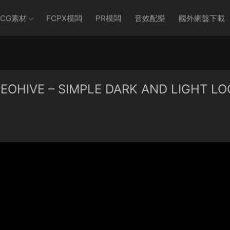
CG素材
FCPX模闆
PR模闆
音效配樂
國外網盤下載
VE – SIMPLE DARK AND LIGHT LO