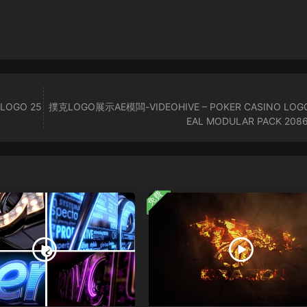
LOGO 25
撲克LOGO展示AE模闆-VIDEOHIVE – POKER CASINO LOG
EAL MODULAR PACK 208
免費