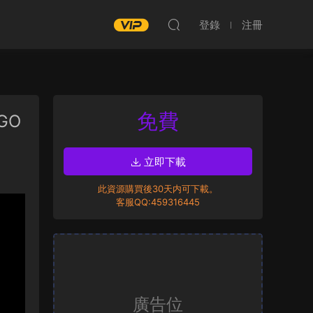
登錄
注冊
免費
GO
立即下載
此資源購買後30天内可下載。
客服QQ:459316445
廣告位