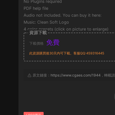
No Plugins required
PDF help file
Audio not included. You can buy it here:
Music: Clean Soft Logo
4 color presets (click on picture to enlarge)
資源下載
免費
下載價格
此資源購買後30天内可下載。客服QQ:459316445
原文鏈接：
https://www.cgaes.com/1944
，轉載請