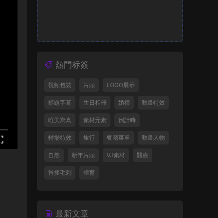
熱門标簽
視頻包裝
片頭
LOGO展示
标題字幕
生日相冊
婚禮
動畫特效
唯美寫真
素材元素
倒計時
轉場特效
旅行
餐廳菜單
動畫人物
自然
新年片頭
VJ素材
醫療
幹擾毛刺
體育
最新文章