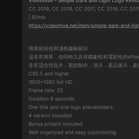
Videohive – Simple Dark and Light Logo Reve
CC 2019, CC 2018, CC 2017, CC 2016, CC 2015
| 80mb
https://videohive.net/item/simple-dark-and-li
簡單的深色和淺色徽标顯示
這非常簡單，但同時又具有戲劇性和電影性的After
非常适合預告片，視頻制作，演示，産品展示，産
CS5.5 and higher
1920×1080 full HD
Frame rate: 25
Duration 8 seconds
One title and one logo placeholders
4 version included
Bonus project included
Well organized and easy customizing