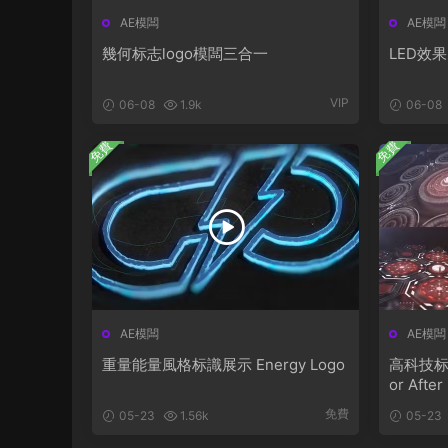
AE模闆
AE模闆
幾何标志logo模闆三合一
LED效果
VIP
06-08
1.9k
06-08
免費
免費
AE模闆
AE模闆
重量能量風格标識展示 Energy Logo
高科技标識動
or After
免費
05-23
1.56k
05-23