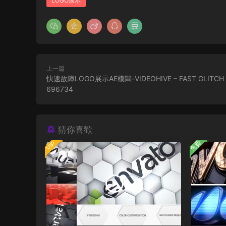
LOGO展示
上一篇
快速故障LOGO展示AE模闆-VIDEOHIVE – FAST GLITCH 
696734
猜你喜歡
免費
VIP