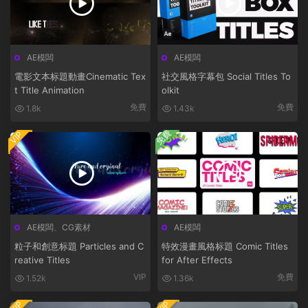
AE模闆
AE模闆
電影文本标題動畫Cinematic Tex
社交風格字幕包 Social Titles To
t Title Animation
olkit
免費
免費
1.8k
1.43k
免費
VIP
AE模闆
、
CG素材
AE模闆
粒子和創意标題 Particles and C
特效漫畫風格标題 Comic Titles
reative Titles
for After Effects
VIP
免費
1.52k
1.36k
VIP
VIP