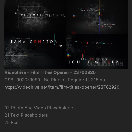
Videohive – Film Titles Opener – 23762920
CS6 | 1920×1080 | No Plugins Required | 315mb
https://videohive.net/item/film-titles-opener/23762920
07 Photo And Video Placeholders
21 Text Placeholders
25 Fps