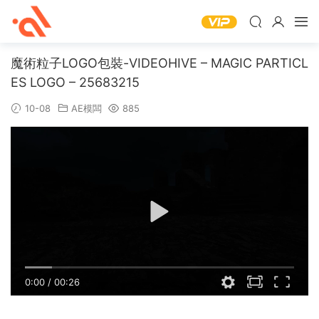
魔術粒子LOGO包裝-VIDEOHIVE – MAGIC PARTICL
ES LOGO – 25683215
10-08
AE模闆
885
0:00
/
00:26