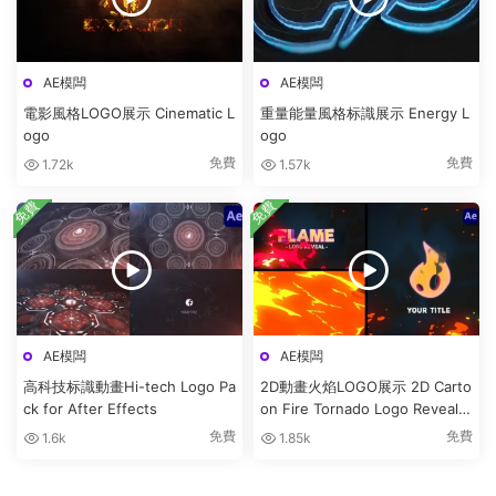
AE模闆
AE模闆
電影風格LOGO展示 Cinematic L
重量能量風格标識展示 Energy L
ogo
ogo
免費
免費
1.72k
1.57k
免費
免費
AE模闆
AE模闆
高科技标識動畫Hi-tech Logo Pa
2D動畫火焰LOGO展示 2D Carto
ck for After Effects
on Fire Tornado Logo Reveals
[After Effects]
免費
免費
1.6k
1.85k