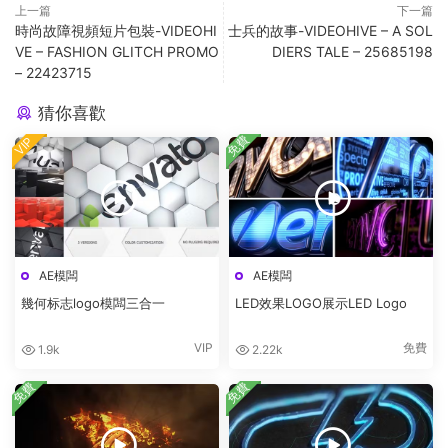
上一篇
下一篇
時尚故障視頻短片包裝-VIDEOHI
士兵的故事-VIDEOHIVE – A SOL
VE – FASHION GLITCH PROMO
DIERS TALE – 25685198
– 22423715
猜你喜歡
免費
VIP
AE模闆
AE模闆
幾何标志logo模闆三合一
LED效果LOGO展示LED Logo
VIP
免費
1.9k
2.22k
免費
免費