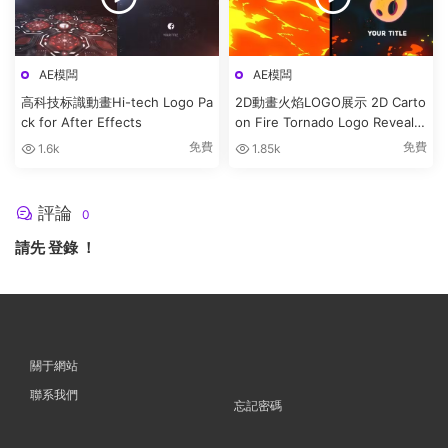
AE模闆
AE模闆
高科技标識動畫Hi-tech Logo Pa
2D動畫火焰LOGO展示 2D Carto
ck for After Effects
on Fire Tornado Logo Reveals
[After Effects]
免費
免費
1.6k
1.85k
評論
0
請先
登錄
！
關于網站
聯系我們
忘記密碼