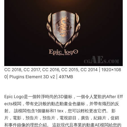
CC 2018, CC 2017, CC 2016, CC 2015, CC 2014 | 1920×108
0| Plugins Element 3D v2 | 497MB
Epic Logo是一個幹淨時尚的3D徽标，一個令人驚歎的After Eff
ects模闆，帶有史詩般的動态動畫金色徽标，并帶有熾烈的反
射。 該模闆包含1個徽标和1 tex，您可以輕松更改它們。 影
片，電影，預告片，預告片，電視節目，廣告，紀錄片，促銷
和事件錄像的理想介紹。 這款現代且專業的動畫AE模闆給您的