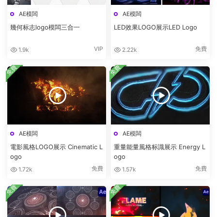
AE模闆
AE模闆
幾何标志logo模闆三合一
LED效果LOGO展示LED Logo
VIP
免費
1.9k
2.22k
免費
免費
AE模闆
AE模闆
電影風格LOGO展示 Cinematic L
重量能量風格标識展示 Energy L
ogo
ogo
免費
免費
1.72k
1.57k
免費
免費