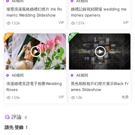
AE模闆
AE模闆
潑墨浪漫風格婚禮幻燈片 Ink Ro
婚禮記錄視頻開場 wedding me
mantc Wedding Slideshow
mories openers
VIP
VIP
1.52k
1.57k
免費
VIP
AE模闆
AE模闆
浪漫婚禮見證電子相冊Wedding
黑色相框相片幻燈片展示Black Fr
Roses
ames Slideshow
VIP
免費
1.55k
1.6k
評論
0
請先
登錄
！