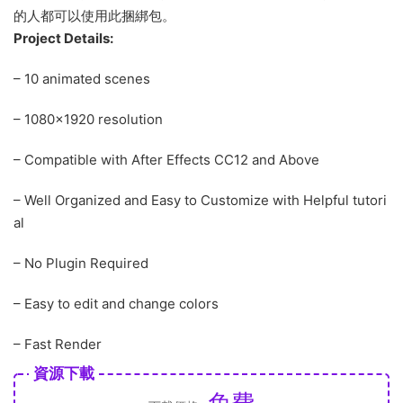
的人都可以使用此捆綁包。
Project Details:
– 10 animated scenes
– 1080×1920 resolution
– Compatible with After Effects CC12 and Above
– Well Organized and Easy to Customize with Helpful tutori
al
– No Plugin Required
– Easy to edit and change colors
– Fast Render
資源下載
免費