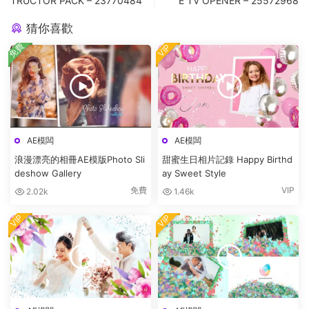
TRUCTOR PACK – 23770484
E TV OPENER – 25572968
猜你喜歡
免費
VIP
AE模闆
AE模闆
浪漫漂亮的相冊AE模版Photo Sli
甜蜜生日相片記錄 Happy Birthd
deshow Gallery
ay Sweet Style
免費
VIP
2.02k
1.46k
VIP
VIP