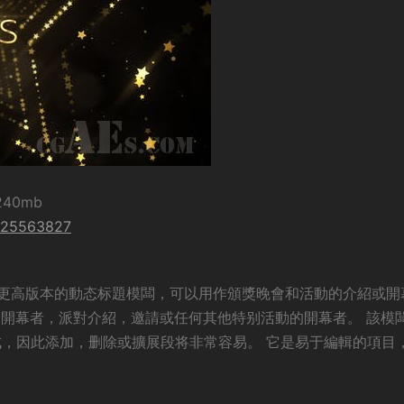
 240mb
r/25563827
ts CC 2019或更高版本的動态标題模闆，可以用作頒獎晚會和活動的介紹或
的開幕者，派對介紹，邀請或任何其他特别活動的開幕者。 該模
成，因此添加，删除或擴展段将非常容易。 它是易于編輯的項目