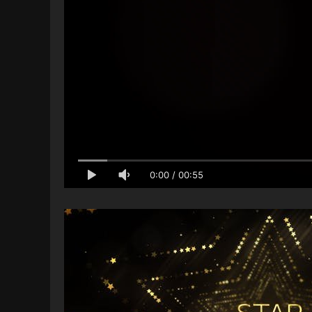
0:00
/
00:55