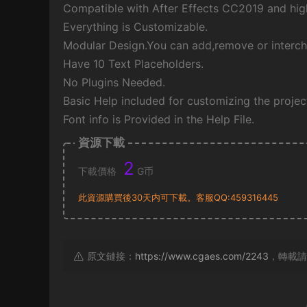
Compatible with After Effects CC2019 and high
Everything is Customizable.
Modular Design.You can add,remove or interc
Have 10 Text Placeholders.
No Plugins Needed.
Basic Help included for customizing the projec
Font info is Provided in the Help File.
資源下載
2
下載價格
G币
此資源購買後30天内可下載。客服QQ:459316445
原文鏈接：
https://www.cgaes.com/2243
，轉載請