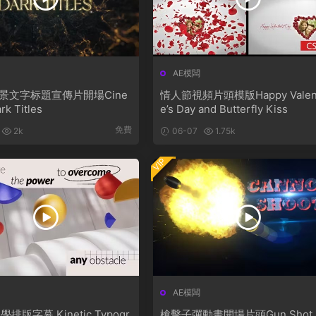
AE模闆
景文字标題宣傳片開場Cine
情人節視頻片頭模版Happy Valent
rk Titles
e’s Day and Butterfly Kiss
免費
2k
06-07
1.75k
VIP
AE模闆
Kinetic Typogr
槍擊子彈動畫開場片頭Gun Shot I