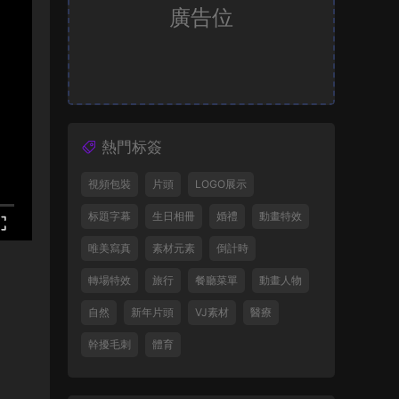
廣告位
熱門标簽
視頻包裝
片頭
LOGO展示
标題字幕
生日相冊
婚禮
動畫特效
唯美寫真
素材元素
倒計時
轉場特效
旅行
餐廳菜單
動畫人物
自然
新年片頭
VJ素材
醫療
幹擾毛刺
體育