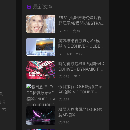
最新文章
E551 抽象玻璃幻燈片視
頻展示AE模闆-ABSTRAC
T GLASS SLIDES
799
免費
魔方堆砌視頻展示AE模
闆-VIDEOHIVE – CUBE A
SSEMBLY 147058
1.07k
2
時尚視頻包裝RP模闆-VID
EOHIVE – DYNAMIC FAS
HION PROMO – 234992
964
2
10
假日旅行LOGO标識展示
AE模闆-VIDEOHIVE – OU
開幕
R HOLIDAY MODULAR L
886
闆具
OGO REVEAL – 232307
44
機器人忍者戰鬥LOGO包
，不
裝AE模闆
750