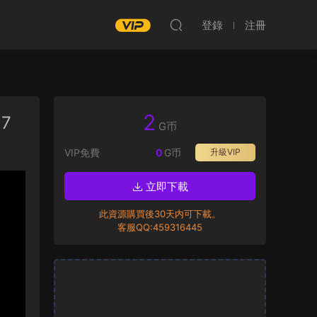
登錄
注冊
2
27
G币
VIP免費
0
G币
升級VIP
立即下載
此資源購買後30天内可下載。
客服QQ:459316445