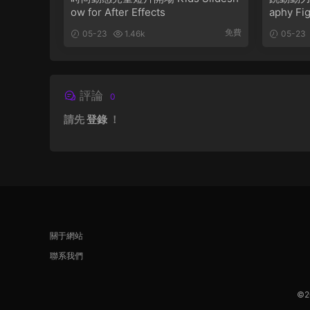
ow for After Effects
aphy Fi
免費
05-23
1.46k
05-23
評論
0
請先
登錄
！
關于網站
聯系我們
©2