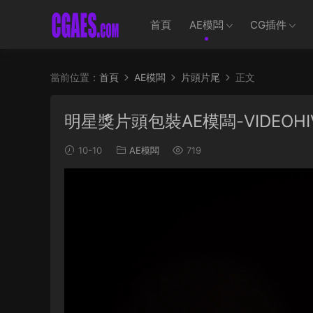
首頁
AE模闆
CG插件
當前位置：
首頁
AE模闆
片頭片尾
正文
明星獎片頭包裝AE模闆-VIDEOHIVE –
10-10
AE模闆
719