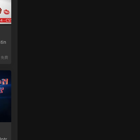
in
免費
ntr