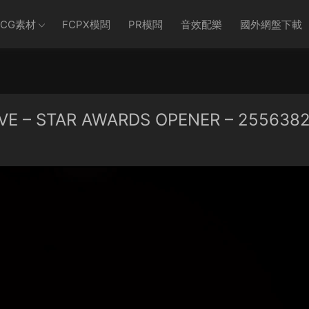
CG素材
FCPX模闆
PR模闆
音效配樂
國外網盤下載
 STAR AWARDS OPENER – 255638