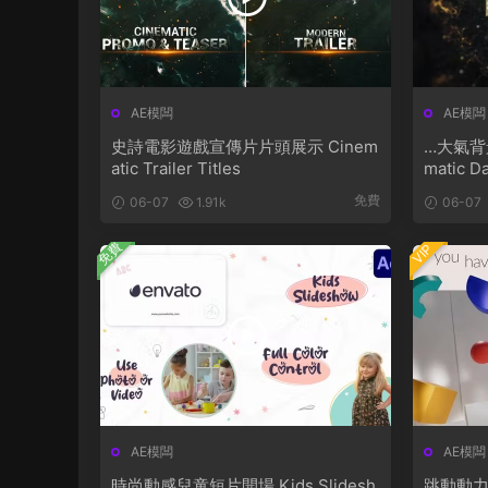
AE模闆
AE模闆
史詩電影遊戲宣傳片片頭展示 Cinem
…大氣背
atic Trailer Titles
matic Da
免費
06-07
1.91k
06-07
免費
VIP
AE模闆
AE模闆
時尚動感兒童短片開場 Kids Slidesh
跳動動力學排版字幕 