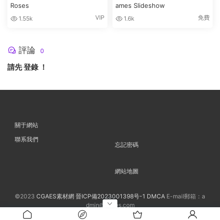
Roses
ames Slideshow
VIP
免費
1.55k
1.6k
評論
0
請先
登錄
！
關于網站
聯系我們
忘記密碼
網站地圖
©2023
CGAES素材網
晉ICP備2023001398号-1
DMCA
E-mail郵箱：a
dmin@cgaes.com