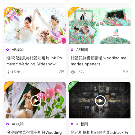
VIP
VIP
AE模闆
AE模闆
潑墨浪漫風格婚禮幻燈片 Ink Ro
婚禮記錄視頻開場 wedding me
mantc Wedding Slideshow
mories openers
VIP
VIP
1.52k
1.57k
免費
VIP
AE模闆
AE模闆
浪漫婚禮見證電子相冊Wedding
黑色相框相片幻燈片展示Black Fr