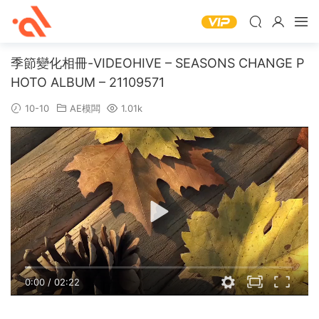
季節變化相冊-VIDEOHIVE – SEASONS CHANGE P
HOTO ALBUM – 21109571
10-10
AE模闆
1.01k
0:00
/
02:22