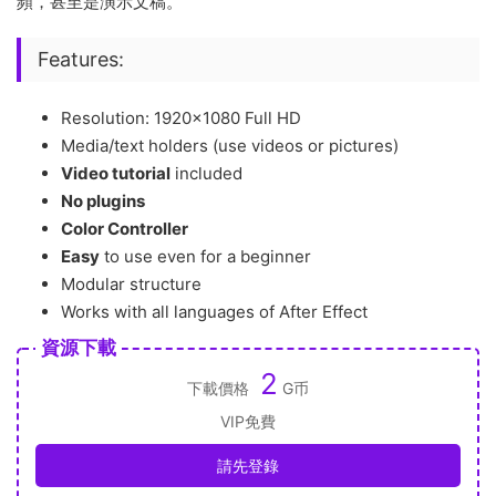
頻，甚至是演示文稿。
Features:
Resolution: 1920×1080 Full HD
Media/text holders (use videos or pictures)
Video tutorial
included
No plugins
Color Controller
Easy
to use even for a beginner
Modular structure
Works with all languages of After Effect
資源下載
2
下載價格
G币
VIP免費
請先登錄