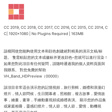
CC 2019, CC 2018, CC 2017, CC 2016, CC 2015, CC 2014, C
C| 1920×1080 | No Plugins Required | 163MB
該模闆使您能夠使用文本和顔色創建絕對精美的演示文稿/标
題。 隻需粘貼您的文本或徽标并更改顔色–您就可以進行渲染！
如果您對此項目有任何疑問，請随時通過我的個人資料頁面與
我聯系。 對您免費的幫助
VH_Band_HDPreview（00000）
該項目非常适合演示您的記憶視頻，旅行剪輯，婚禮和浪漫幻
燈片，情人節問候，生日開幕者，照相館，複古故事，愛情故
事，繪畫，畫筆，手繪動畫視頻或婚禮表演。 顯示您的作品集
或家庭相冊，靈感幻燈片，情人節，情人節，愛情，動機視