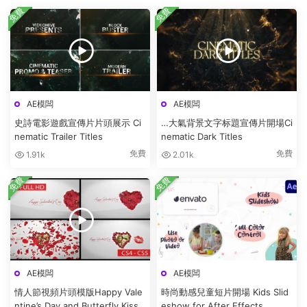
免費
免費
AE模闆
AE模闆
史詩電影遊戲宣傳片片頭展示 Ci
…大氣背景文字标題宣傳片開場Ci
nematic Trailer Titles
nematic Dark Titles
免費
免費
1.91k
2.01k
免費
免費
AE模闆
AE模闆
情人節視頻片頭模版Happy Vale
時尚動感兒童短片開場 Kids Slid
ntine’s Day and Butterfly Kiss
eshow for After Effects