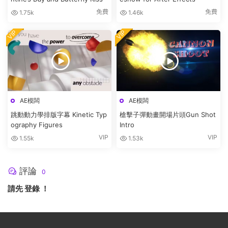
免費
免費
1.75k
1.46k
VIP
VIP
AE模闆
AE模闆
跳動動力學排版字幕 Kinetic Typ
槍擊子彈動畫開場片頭Gun Shot
ography Figures
Intro
VIP
VIP
1.55k
1.53k
評論
0
請先
登錄
！