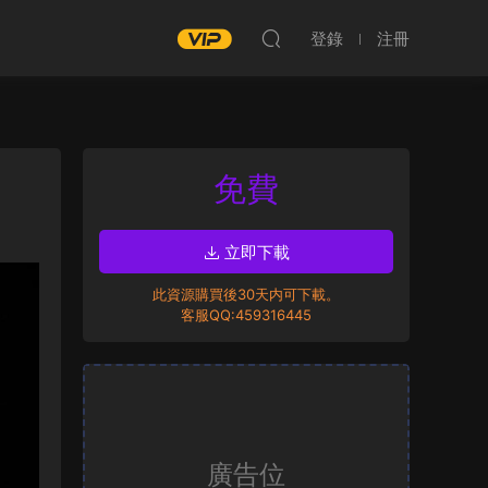
登錄
注冊
免費
立即下載
此資源購買後30天内可下載。
客服QQ:459316445
廣告位