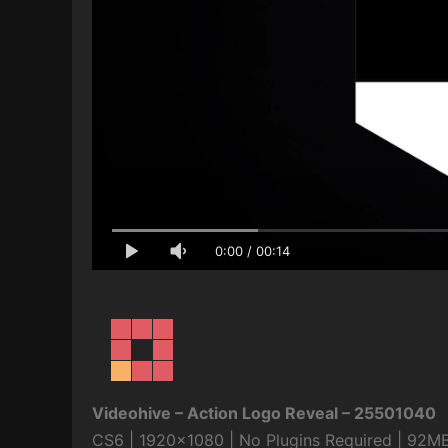
0:00
/
00:14
Videohive – Action Logo Reveal – 25501040
CS6 | 1920×1080 | No Plugins Required | 92M