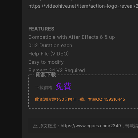
https://videohive.net/item/action-logo-reveal
FEATURES
Compatible with After Effects 6 & up
0:12 Duration each
Help File (VIDEO)
Easy to modify
Element 3d V2 Required
資源下載
免費
下載價格
此資源購買後30天内可下載。客服QQ:459316445
原文鏈接：
https://www.cgaes.com/2349
，轉載