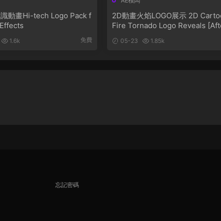
AE模闆
畫Hi-tech Logo Pack f
2D動畫火焰LOGO展示 2D Carto
 Effects
Fire Tornado Logo Reveals [Aft
Effects]
免費
1.6k
05-23
1.85k
忘記密碼