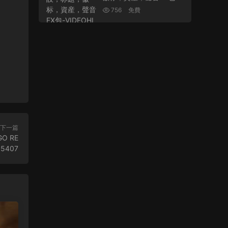
IDEOHIVE – GLITCH TR
756
免費
ANSITIONS, PRESETS,
TITLES, LOGOS, ASSET
S, SOUND FX PACK – 22
228853
下一篇
O RE
05407