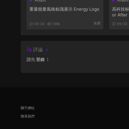
AE模闆
AE模闆
重量能量風格标識展示 Energy Logo
高科技标識動
or After
免費
05-23
1.56k
05-23
評論
0
請先
登錄
！
關于網站
聯系我們