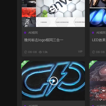
AE模闆
AE模闆
幾何标志logo模闆三合一
LED效果
VIP
06-08
1.9k
06-08
免費
免費