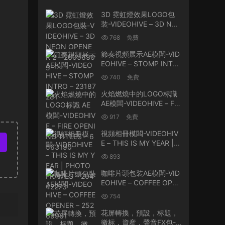
3D 霓虹燈效果LOGO包
裝-VIDEOHIVE – 3D NE
ON OPENER 2 – 26056
768
免費
305
節奏視頻展示AE模闆-VID
EOHIVE – STOMP INTR
O – 23187281
740
免費
火焰燃燒中的LOGO标識
AE模闆-VIDEOHIVE – FIR
E OPENING TITLES – 65
917
免費
63190
視頻相冊模闆-VIDEOHIV
E – THIS IS MY YEAR | P
HOTO FRAMES – 20442
893
273
咖啡片頭包裝AE模闆-VID
EOHIVE – COFFEE OPE
NER – 25269961
754
花屏轉換，預設，标題，
徽标，資産，聲音FX包-V