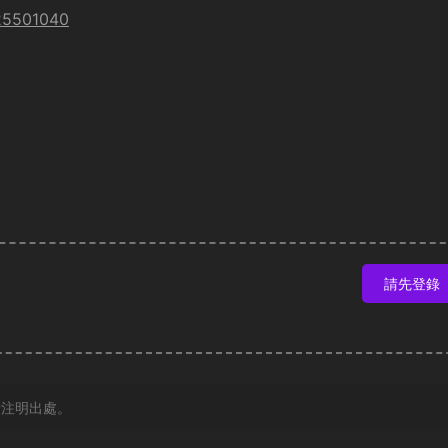
/25501040
請先登錄
請注明出處。