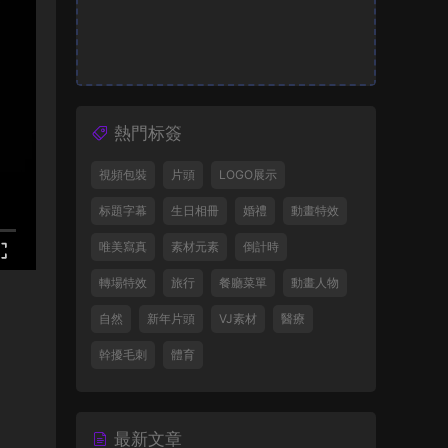
熱門标簽
視頻包裝
片頭
LOGO展示
标題字幕
生日相冊
婚禮
動畫特效
唯美寫真
素材元素
倒計時
轉場特效
旅行
餐廳菜單
動畫人物
自然
新年片頭
VJ素材
醫療
幹擾毛刺
體育
最新文章