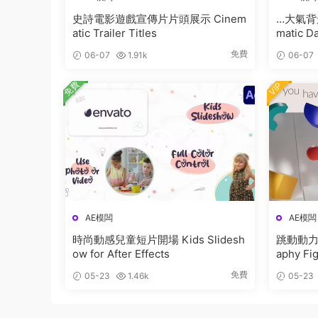
史詩電影遊戲宣傳片片頭展示 Cinem
…大氣背
atic Trailer Titles
matic Da
免費
06-07
1.91k
06-07
免費
VIP
AE模闆
AE模闆
時尚動感兒童短片開場 Kids Slidesh
跳動動力學排版字幕 
ow for After Effects
aphy Fi
免費
05-23
1.46k
05-23