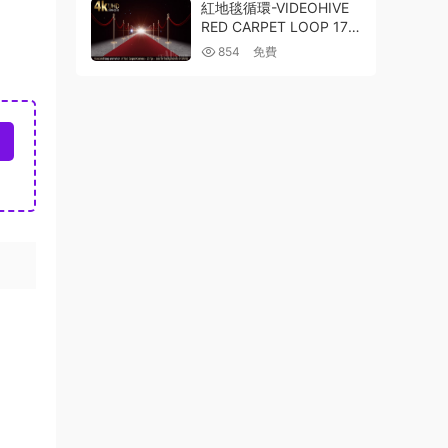
紅地毯循環-VIDEOHIVE
RED CARPET LOOP 176
64986
854
免費