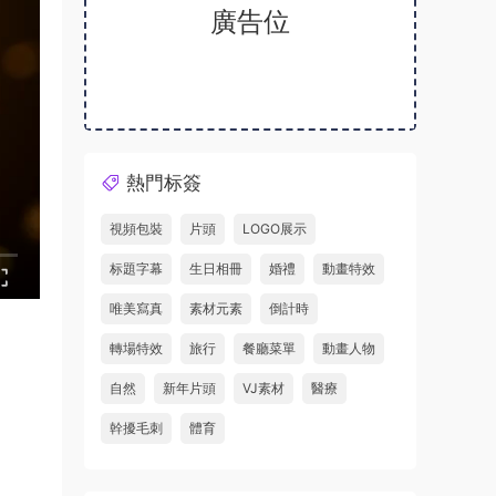
廣告位
熱門标簽
視頻包裝
片頭
LOGO展示
标題字幕
生日相冊
婚禮
動畫特效
唯美寫真
素材元素
倒計時
轉場特效
旅行
餐廳菜單
動畫人物
自然
新年片頭
VJ素材
醫療
幹擾毛刺
體育