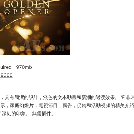
quired | 970mb
559300
Effects模闆，具有簡潔的設計，淺色的文本動畫和新潮的過渡效果。 它非
演示，家庭幻燈片，電視節目，廣告，促銷和活動視頻的精美介
了深刻的印象。 無需插件。