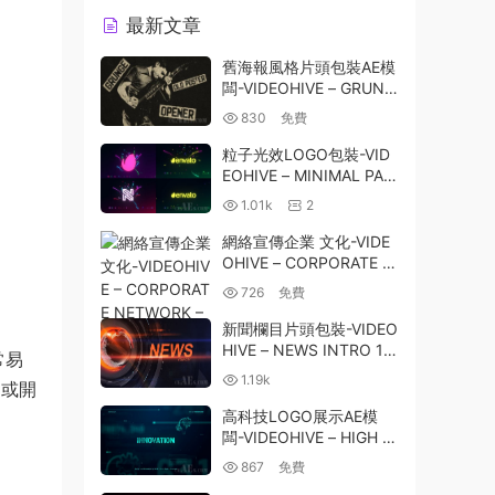
最新文章
舊海報風格片頭包裝AE模
闆-VIDEOHIVE – GRUNG
E OLD POSTER OPENER
830
免費
– 27578965
粒子光效LOGO包裝-VID
EOHIVE – MINIMAL PAR
TICLE LIGHT LOGO 297
1.01k
2
03419
網絡宣傳企業 文化-VIDE
OHIVE – CORPORATE N
ETWORK – PREMIERE P
726
免費
RO 26192045
新聞欄目片頭包裝-VIDEO
HIVE – NEWS INTRO 19
常易
308732
1.19k
紹或開
高科技LOGO展示AE模
闆-VIDEOHIVE – HIGH T
ECHNOLOGY LOGO OP
867
免費
ENER – 24939966