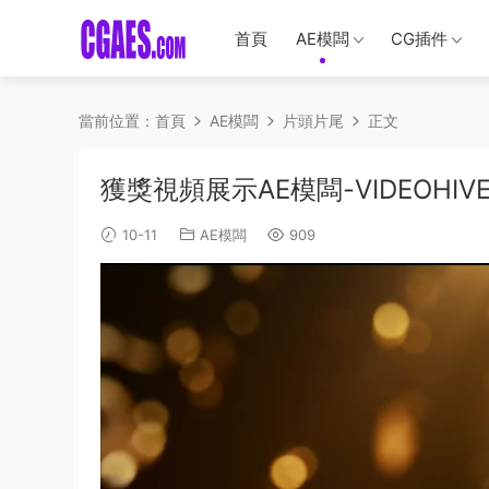
首頁
AE模闆
CG插件
當前位置：
首頁
AE模闆
片頭片尾
正文
獲獎視頻展示AE模闆-VIDEOHIVE –
10-11
AE模闆
909