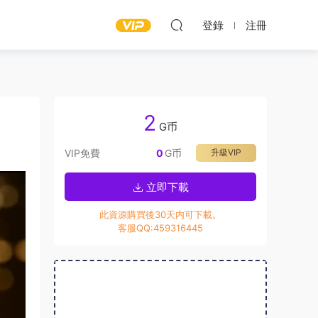
登錄
注冊
2
G币
VIP免費
0
G币
升級VIP
立即下載
此資源購買後30天内可下載。
客服QQ:459316445