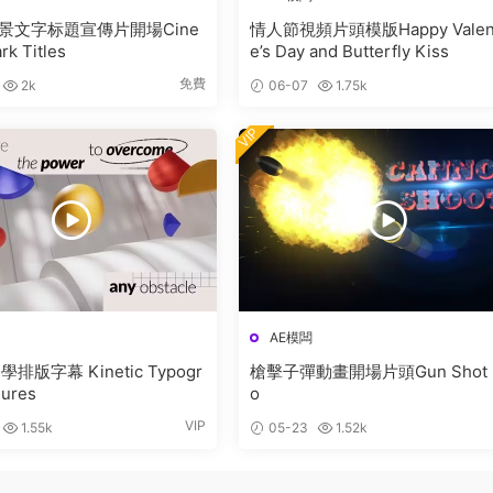
景文字标題宣傳片開場Cine
情人節視頻片頭模版Happy Valent
rk Titles
e’s Day and Butterfly Kiss
免費
2k
06-07
1.75k
VIP
AE模闆
Kinetic Typogr
槍擊子彈動畫開場片頭Gun Shot I
gures
o
VIP
1.55k
05-23
1.52k