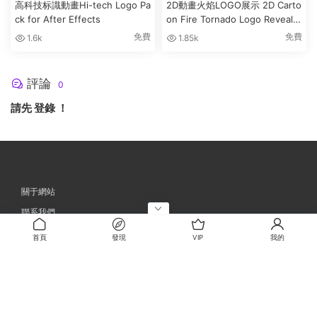
高科技标識動畫Hi-tech Logo Pa
2D動畫火焰LOGO展示 2D Carto
ck for After Effects
on Fire Tornado Logo Reveals
[After Effects]
免費
免費
1.6k
1.85k
評論
0
請先
登錄
！
關于網站
聯系我們
忘記密碼
首頁
發現
VIP
我的
網站地圖
©2023
CGAES素材網
晉ICP備2023001398号-1
DMCA
E-mail郵箱：a
dmin@cgaes.com