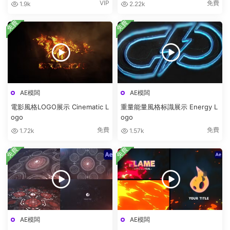
VIP
免費
1.9k
2.22k
免費
免費
AE模闆
AE模闆
電影風格LOGO展示 Cinematic L
重量能量風格标識展示 Energy L
ogo
ogo
免費
免費
1.72k
1.57k
免費
免費
AE模闆
AE模闆