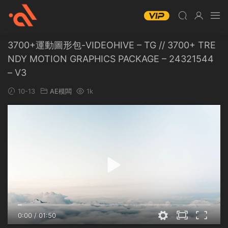
3700+運動圖形包-VIDEOHIVE – TG // 3700+ TRE
NDY MOTION GRAPHICS PACKAGE – 24321544
– V3
10-13
AE模闆
1k
0:00
/
01:50