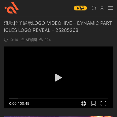
流動粒子展示LOGO-VIDEOHIVE – DYNAMIC PART
ICLES LOGO REVEAL – 25285268
10-16
AE模闆
924
0:00
/
00:45