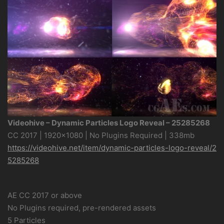
Videohive – Dynamic Particles Logo Reveal – 25285268
CC 2017 | 1920×1080 | No Plugins Required | 338mb
https://videohive.net/item/dynamic-particles-logo-reveal/2
5285268
AE CC 2017 or above
No Plugins required, pre-rendered assets
5 Particles