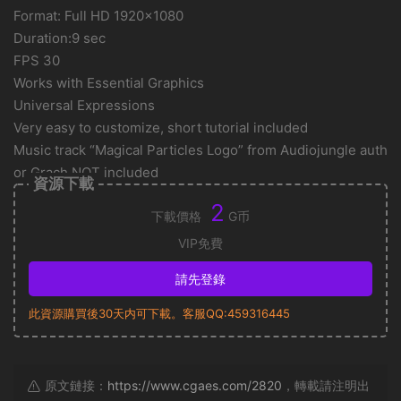
Format: Full HD 1920×1080
Duration:9 sec
FPS 30
Works with Essential Graphics
Universal Expressions
Very easy to customize, short tutorial included
Music track “Magical Particles Logo” from Audiojungle auth
or Grach NOT included
資源下載
2
下載價格
G币
VIP免費
請先登錄
此資源購買後30天内可下載。客服QQ:459316445
原文鏈接：
https://www.cgaes.com/2820
，轉載請注明出