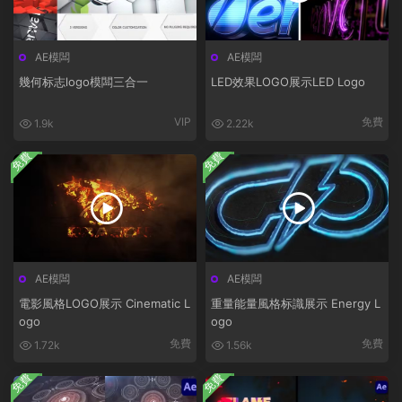
AE模闆
AE模闆
幾何标志logo模闆三合一
LED效果LOGO展示LED Logo
VIP
免費
1.9k
2.22k
免費
免費
AE模闆
AE模闆
電影風格LOGO展示 Cinematic L
重量能量風格标識展示 Energy L
ogo
ogo
免費
免費
1.72k
1.56k
免費
免費