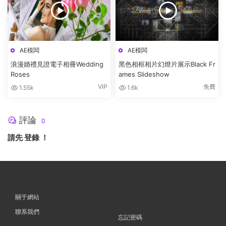
AE模闆
AE模闆
浪漫婚禮見證電子相冊Wedding
黑色相框相片幻燈片展示Black Fr
Roses
ames Slideshow
VIP
免費
1.55k
1.6k
評論
0
請先
登錄
！
關于網站
聯系我們
忘記密碼