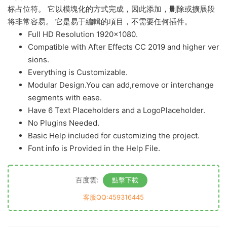
标占位符。 它以模塊化的方式完成，因此添加，删除或擴展段
将非常容易。 它是易于編輯的項目，不需要任何插件。
Full HD Resolution 1920×1080.
Compatible with After Effects CC 2019 and higher ver
sions.
Everything is Customizable.
Modular Design.You can add,remove or interchange
segments with ease.
Have 6 Text Placeholders and a LogoPlaceholder.
No Plugins Needed.
Basic Help included for customizing the project.
Font info is Provided in the Help File.
百度雲:
點擊下載
客服QQ:459316445