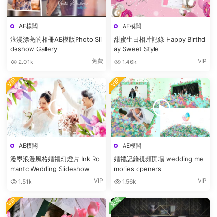
AE模闆
AE模闆
浪漫漂亮的相冊AE模版Photo Sli
甜蜜生日相片記錄 Happy Birthd
deshow Gallery
ay Sweet Style
免費
VIP
2.01k
1.46k
VIP
VIP
AE模闆
AE模闆
潑墨浪漫風格婚禮幻燈片 Ink Ro
婚禮記錄視頻開場 wedding me
mantc Wedding Slideshow
mories openers
VIP
VIP
1.51k
1.56k
免費
VIP