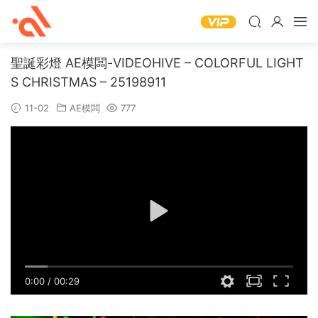
聖誕彩燈 AE模闆-VIDEOHIVE – COLORFUL LIGHT
S CHRISTMAS – 25198911
11-02
AE模闆
777
0:00
/
00:29