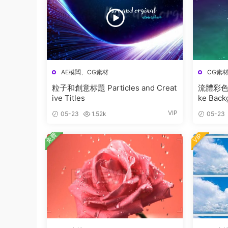
AE模闆
、
CG素材
CG素
粒子和創意标題 Particles and Creat
流體彩色煙
ive Titles
ke Back
VIP
05-23
1.52k
05-23
免費
VIP