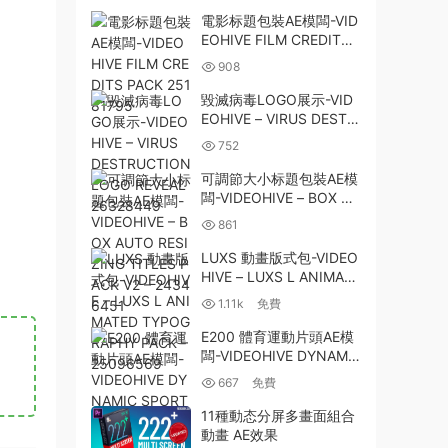
電影标題包裝AE模闆-VID
EOHIVE FILM CREDITS
PACK 25181795
908
毀滅病毒LOGO展示-VID
EOHIVE – VIRUS DESTR
UCTION LOGO REVEAL
752
26328449
可調節大小标題包裝AE模
闆-VIDEOHIVE – BOX AU
TO RESIZING TITLES PA
861
CK V2 – 24346451
LUXS 動畫版式包-VIDEO
HIVE – LUXS L ANIMATE
D TYPOGRAPHY PACK –
1.11k
免費
25096569
E200 體育運動片頭AE模
闆-VIDEOHIVE DYNAMI
C SPORT PROMO
667
免費
11種動态分屏多畫面組合
動畫 AE效果