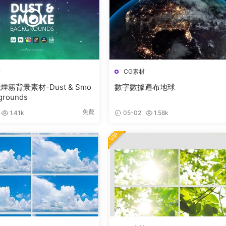
材
CG素材
霧背景素材-Dust & Smo
數字數據遍布地球
grounds
免費
1.41k
05-02
1.58k
VIP