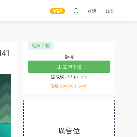
登錄
注冊
免費下載
141
鏈接
立即下載
提取碼: 77ga
複制
客服QQ:459316445
廣告位