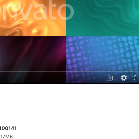
5100141
4.17MB