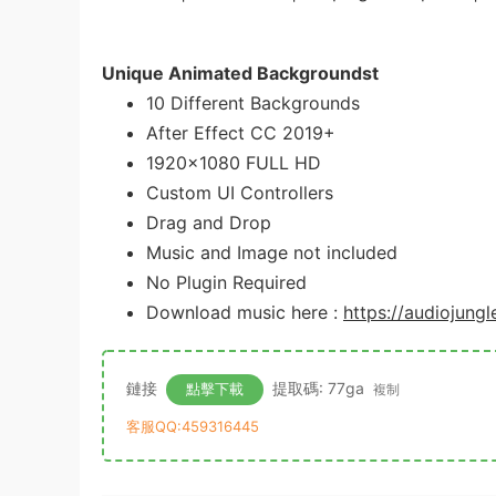
Unique Animated Backgroundst
10 Different Backgrounds
After Effect CC 2019+
1920×1080 FULL HD
Custom UI Controllers
Drag and Drop
Music and Image not included
No Plugin Required
Download music here :
https://audiojung
鏈接
提取碼: 77ga
點擊下載
複制
客服QQ:459316445