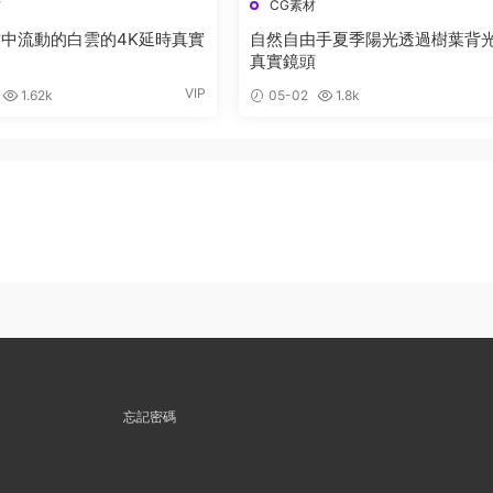
材
CG素材
中流動的白雲的4K延時真實
自然自由手夏季陽光透過樹葉背
真實鏡頭
VIP
1.62k
05-02
1.8k
忘記密碼