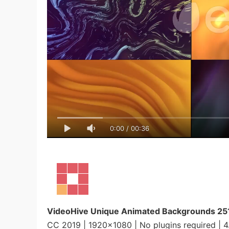
0:00
/
00:36
VideoHive Unique Animated Backgrounds 2
CC 2019 | 1920×1080 | No plugins required | 