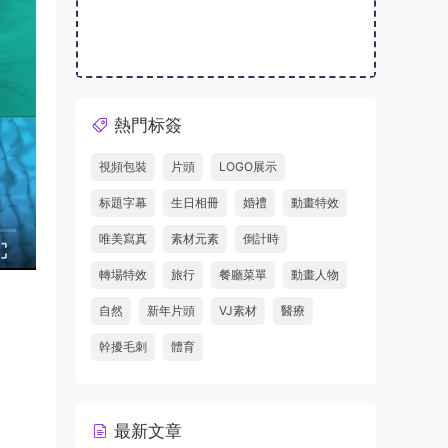
熱門标簽
視頻包裝
片頭
LOGO展示
标題字幕
生日相冊
婚禮
動畫特效
唯美寫真
素材元素
倒計時
轉場特效
旅行
餐廳菜單
動畫人物
自然
新年片頭
VJ素材
醫療
幹擾毛刺
體育
最新文章