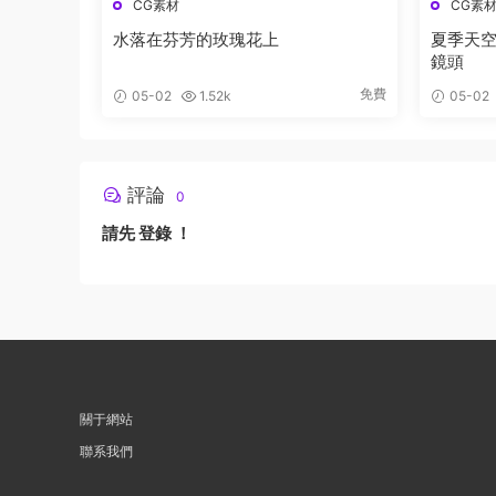
CG素材
CG素
水落在芬芳的玫瑰花上
夏季天空
鏡頭
免費
05-02
1.52k
05-02
評論
0
請先
登錄
！
關于網站
聯系我們