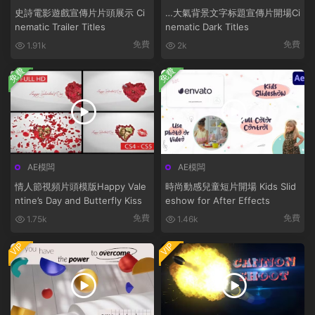
史詩電影遊戲宣傳片片頭展示 Ci
…大氣背景文字标題宣傳片開場Ci
nematic Trailer Titles
nematic Dark Titles
免費
免費
1.91k
2k
免費
免費
AE模闆
AE模闆
情人節視頻片頭模版Happy Vale
時尚動感兒童短片開場 Kids Slid
ntine’s Day and Butterfly Kiss
eshow for After Effects
免費
免費
1.75k
1.46k
VIP
VIP