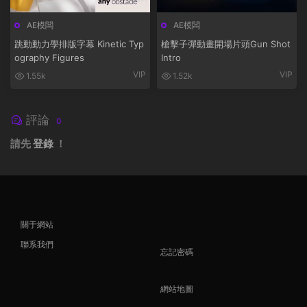
AE模闆
AE模闆
跳動動力學排版字幕 Kinetic Typ
槍擊子彈動畫開場片頭Gun Shot
ography Figures
Intro
VIP
VIP
1.55k
1.52k
評論
0
請先
登錄
！
關于網站
聯系我們
忘記密碼
網站地圖