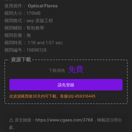
使用插件：
Optical Flares
模闆大小：176MB
模闆格式：aep 原版工程
模闆輔助：幫助教學
模闆音樂：無
模闆時長： 1:18 and 1:57 sec
模闆編号：10896126
資源下載
免費
下載價格
請先登錄
此資源購買後30天内可下載。客服QQ:459316445
原文鏈接：
https://www.cgaes.com/3768
，轉載請注明出
處。