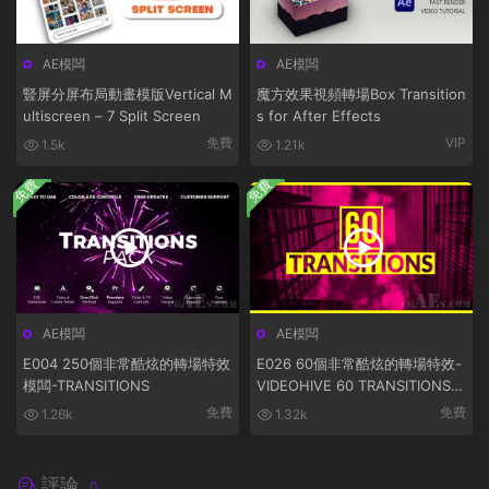
AE模闆
AE模闆
豎屏分屏布局動畫模版Vertical M
魔方效果視頻轉場Box Transition
ultiscreen – 7 Split Screen
s for After Effects
免費
VIP
1.5k
1.21k
免費
免費
AE模闆
AE模闆
E004 250個非常酷炫的轉場特效
E026 60個非常酷炫的轉場特效-
模闆-TRANSITIONS
VIDEOHIVE 60 TRANSITIONS 2
0545207
免費
免費
1.26k
1.32k
評論
0