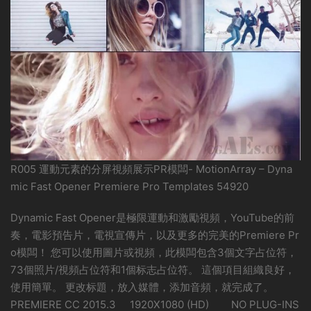
R005 運動元素的分屏視頻展示PR模闆- MotionArray – Dyna
mic Fast Opener Premiere Pro Templates 54920
Dynamic Fast Opener是極限運動和激勵視頻，YouTube的前
奏，電影預告片，電視宣傳片，以及更多的完美的Premiere Pr
o模闆！ 您可以使用圖片或視頻，此模闆包含3個文字占位符，
73個照片/視頻占位符和1個标志占位符。 這個項目組織良好，
使用簡單。 更改标題，放入媒體，添加音頻，就完成了。
PREMIERE CC 2015.3 1920X1080 (HD) NO PLUG-INS