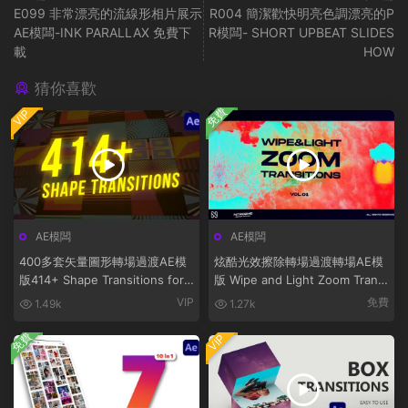
E099 非常漂亮的流線形相片展示
R004 簡潔歡快明亮色調漂亮的P
AE模闆-INK PARALLAX 免費下
R模闆- SHORT UPBEAT SLIDES
載
HOW
猜你喜歡
免費
VIP
AE模闆
AE模闆
400多套矢量圖形轉場過渡AE模
炫酷光效擦除轉場過渡轉場AE模
版414+ Shape Transitions for
版 Wipe and Light Zoom Transi
After Effects
tions Vol. 01
VIP
免費
1.49k
1.27k
免費
VIP