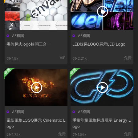
AE模闆
AE模闆
幾何标志logo模闆三合一
LED效果LOGO展示LED Logo
VIP
免費
1.9k
2.21k
免費
免費
AE模闆
AE模闆
電影風格LOGO展示 Cinematic L
重量能量風格标識展示 Energy L
ogo
ogo
免費
免費
1.72k
1.56k