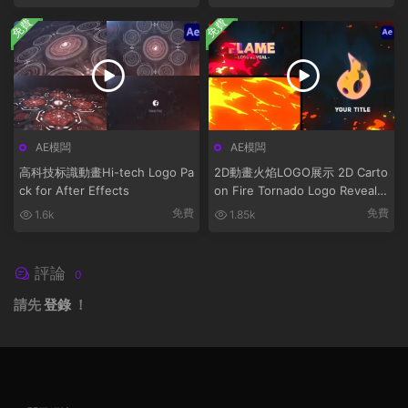
免費
免費
AE模闆
AE模闆
高科技标識動畫Hi-tech Logo Pa
2D動畫火焰LOGO展示 2D Carto
ck for After Effects
on Fire Tornado Logo Reveals
[After Effects]
免費
免費
1.6k
1.85k
評論
0
請先
登錄
！