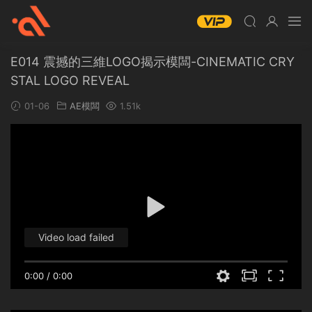
E014 震撼的三維LOGO揭示模闆-CINEMATIC CRY
STAL LOGO REVEAL
01-06
AE模闆
1.51k
Video load failed
0:00
/
0:00