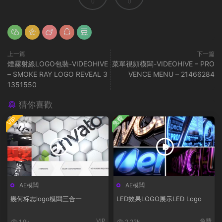
0
0
上一篇
下一篇
煙霧射線LOGO包裝-VIDEOHIVE
菜單視頻模闆-VIDEOHIVE – PRO
– SMOKE RAY LOGO REVEAL 3
VENCE MENU – 21466284
1351550
猜你喜歡
免費
VIP
AE模闆
AE模闆
幾何标志logo模闆三合一
LED效果LOGO展示LED Logo
VIP
免費
1.9k
2.22k