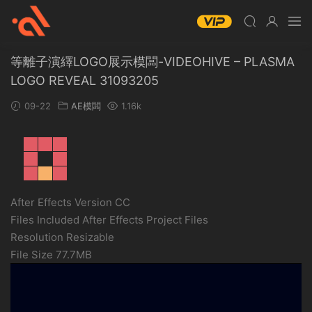
等離子演繹LOGO展示模闆-VIDEOHIVE – PLASMA
LOGO REVEAL 31093205
09-22
AE模闆
1.16k
After Effects Version CC
Files Included After Effects Project Files
Resolution Resizable
File Size 77.7MB