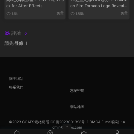
ck for After Effects
on Fire Tornado Logo Reveals
[After Effects]
免費
免費
1.6k
1.85k
評論
0
請先
登錄
！
關于網站
聯系我們
忘記密碼
網站地圖
©2023
CGAES素材網
晉ICP備2023001398号-1
DMCA
E-mail郵箱：a
dmin@cgaes.com