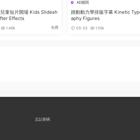
AE模闆
童短片開場 Kids Slidesh
跳動動力學排版字幕 Kinetic Typogr
fter Effects
aphy Figures
免費
1.46k
05-23
1.55k
忘記密碼