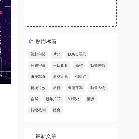
熱門标簽
視頻包裝
片頭
LOGO展示
标題字幕
生日相冊
婚禮
動畫特效
唯美寫真
素材元素
倒計時
轉場特效
旅行
餐廳菜單
動畫人物
自然
新年片頭
VJ素材
醫療
幹擾毛刺
體育
最新文章