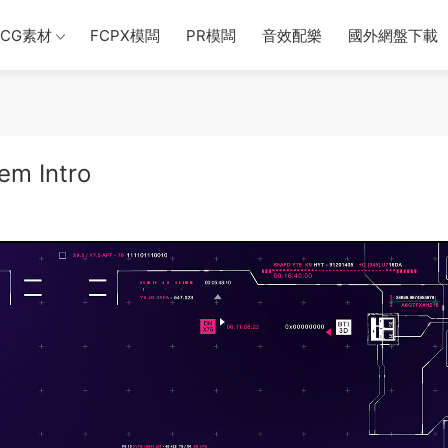
CG素材
FCPX模闆
PR模闆
音效配樂
國外網盤下載
m Intro