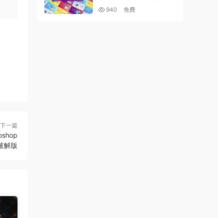
NCEPT – FLAT ANIMATI
940
免費
ON (MOGRT) 26215849
下一篇
oshop
in破解版