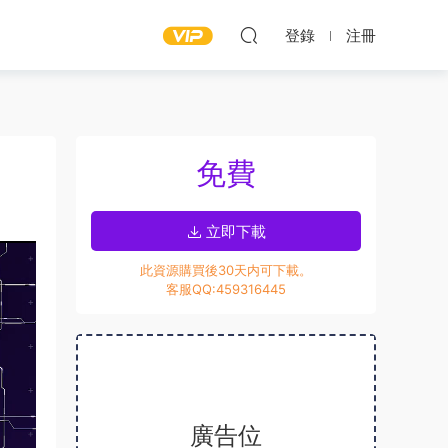
登錄
注冊
免費
立即下載
此資源購買後30天内可下載。
客服QQ:459316445
廣告位