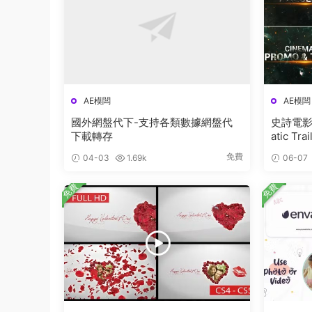
AE模闆
AE模闆
國外網盤代下-支持各類數據網盤代
史詩電影遊
下載轉存
atic Trai
免費
04-03
1.69k
06-07
免費
免費