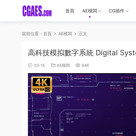
首頁
AE模闆
CG插件
當前位置：
首頁
AE模闆
正文
高科技模拟數字系統 Digital Syste
03-15
AE模闆
946