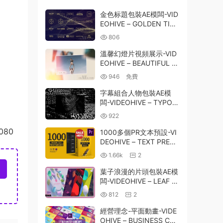
金色标題包裝AE模闆-VID
EOHIVE – GOLDEN TITL
ES – 25148656
806
溫馨幻燈片視頻展示-VID
EOHIVE – BEAUTIFUL S
LIDES – 23505814
946
免費
字幕組合人物包裝AE模
闆-VIDEOHIVE – TYPOG
RAPHY PATTERNS V2 –
922
25271978
1080
1000多個PR文本預設-VI
DEOHIVE – TEXT PRESE
TS – PREMIERE STUDIO
1.66k
2
PLUGIN 23658204
葉子浪漫的片頭包裝AE模
闆-VIDEOHIVE – LEAF R
OMANTIC OPENER – 25
812
2
624324
經營理念-平面動畫-VIDE
OHIVE – BUSINESS CO