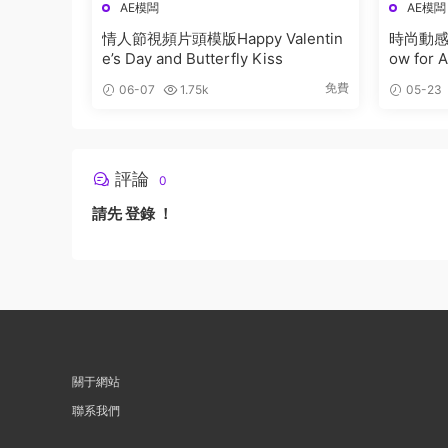
AE模闆
AE模闆
情人節視頻片頭模版Happy Valentin
時尚動感兒
e’s Day and Butterfly Kiss
ow for A
免費
06-07
1.75k
05-23
評論
0
請先
登錄
！
關于網站
聯系我們