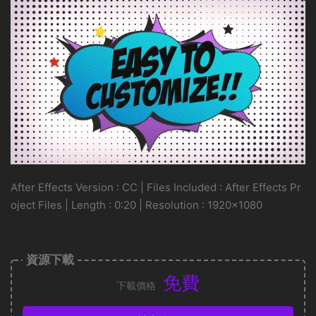
After Effects Version : CC | Files Included : After Effects Pr
oject Files | Length : 0:20 | Resolution : 1920×1080
資源下載
免費
下載價格