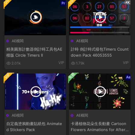
VIP
VIP
AE模闆
AE模闆
精美圓形計數器倒計時工具包AE
計時 倒計時式樣包Timers Count
模版 Circle Timers II
down Pack 46053555
VIP
VIP
2.01k
1.79k
免費
VIP
AE模闆
AE模闆
自定義塗鴉動畫貼紙包 Animate
卡通植物花朵生長動畫 Cartoon
d Stickers Pack
Flowers Animations for After