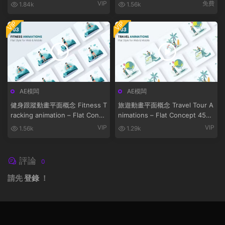
Effects
VIP
免費
1.84k
1.56k
VIP
VIP
AE模闆
AE模闆
健身跟蹤動畫平面概念 Fitness T
旅遊動畫平面概念 Travel Tour A
racking animation – Flat Conce
nimations – Flat Concept 4570
pt
7258
VIP
VIP
1.56k
1.29k
評論
0
請先
登錄
！