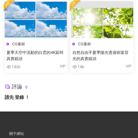
VIP
VIP
CG素材
CG素材
夏季天空中流動的白雲的4K延時
自然自由手夏季陽光透過樹葉背
真實鏡頭
光的真實鏡頭
VIP
VIP
1.62k
1.8k
評論
0
請先
登錄
！
關于網站