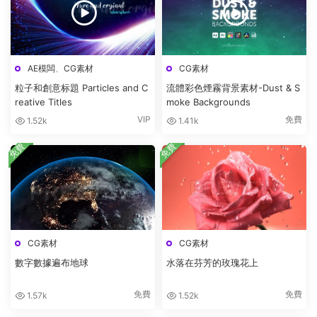
AE模闆
、
CG素材
CG素材
粒子和創意标題 Particles and C
流體彩色煙霧背景素材-Dust & S
reative Titles
moke Backgrounds
VIP
免費
1.52k
1.41k
免費
免費
CG素材
CG素材
數字數據遍布地球
水落在芬芳的玫瑰花上
免費
免費
1.57k
1.52k