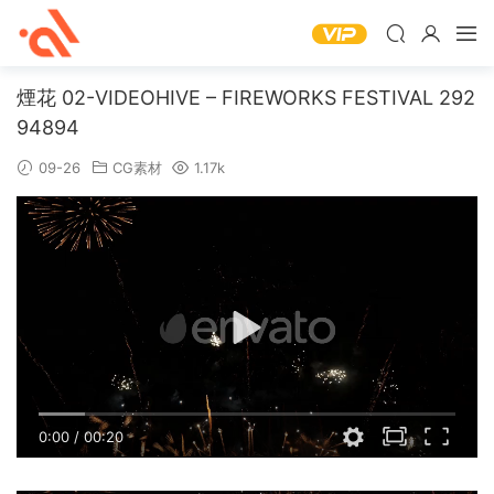
煙花 02-VIDEOHIVE – FIREWORKS FESTIVAL 292
94894
09-26
CG素材
1.17k
0:00
/
00:20