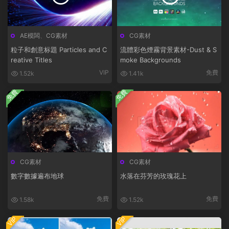
AE模闆
、
CG素材
CG素材
粒子和創意标題 Particles and C
流體彩色煙霧背景素材-Dust & S
reative Titles
moke Backgrounds
VIP
免費
1.52k
1.41k
免費
免費
CG素材
CG素材
數字數據遍布地球
水落在芬芳的玫瑰花上
免費
免費
1.58k
1.52k
VIP
VIP