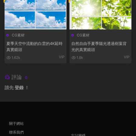
CG素材
CG素材
夏季天空中流動的白雲的4K延時
自然自由手夏季陽光透過樹葉背
真實鏡頭
光的真實鏡頭
VIP
VIP
1.62k
1.8k
評論
0
請先
登錄
！
關于網站
聯系我們
忘記密碼