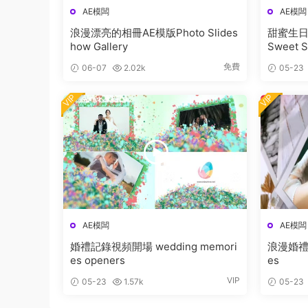
AE模闆
AE模闆
浪漫漂亮的相冊AE模版Photo Slides
甜蜜生日相
how Gallery
Sweet S
免費
06-07
2.02k
05-23
VIP
VIP
AE模闆
AE模闆
婚禮記錄視頻開場 wedding memori
浪漫婚禮見
es openers
es
VIP
05-23
1.57k
05-23