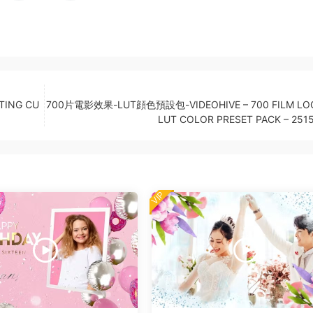
ING CU
700片電影效果-LUT顔色預設包-VIDEOHIVE – 700 FILM LOO
LUT COLOR PRESET PACK – 251
VIP