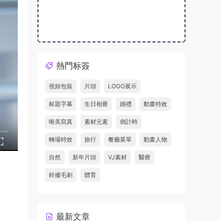
熱門标簽
視頻包裝
片頭
LOGO展示
标題字幕
生日相冊
婚禮
動畫特效
唯美寫真
素材元素
倒計時
轉場特效
旅行
餐廳菜單
動畫人物
自然
新年片頭
VJ素材
醫療
幹擾毛刺
體育
最新文章