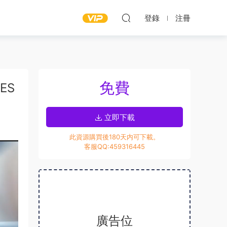
登錄
注冊
免費
ES
立即下載
此資源購買後180天内可下載。
客服QQ:459316445
廣告位