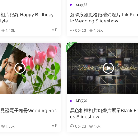
AE模闆
片記錄 Happy Birthday
潑墨浪漫風格婚禮幻燈片 Ink Roman
tyle
tc Wedding Slideshow
VIP
1.46k
05-23
1.52k
免費
AE模闆
證電子相冊Wedding Ros
黑色相框相片幻燈片展示Black Fr
es Slideshow
VIP
1.55k
05-23
1.6k