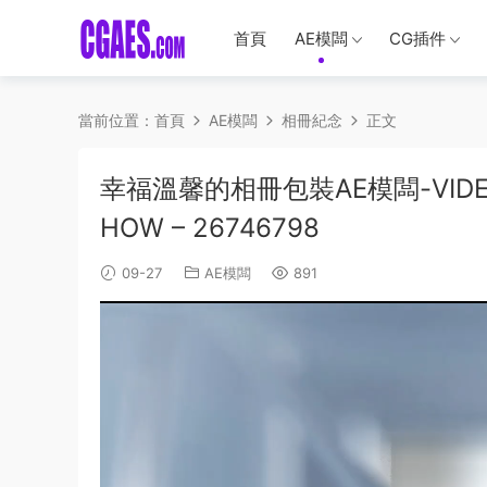
首頁
AE模闆
CG插件
當前位置：
首頁
AE模闆
相冊紀念
正文
幸福溫馨的相冊包裝AE模闆-VIDEOHIVE
HOW – 26746798
09-27
AE模闆
891