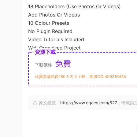
18 Placeholders (Use Photos Or Videos)
Add Photos Or Videos
10 Colour Presets
No Plugin Required
Video Tutorials Included
Well Organised Project
資源下載
免費
下載價格
此資源購買後180天内可下載。客服QQ:459316445
原文鏈接：
https://www.cgaes.com/827
，轉載請