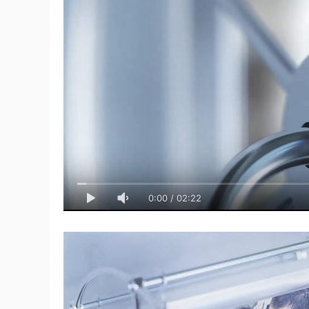
0:00
/
02:22