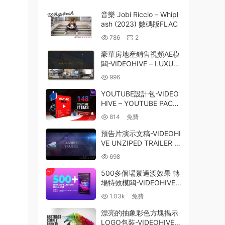
音樂 Jobi Riccio – Whipl
ash (2023) 數碼版FLAC
786
2
豪華房地産銷售視頻AE模
闆-VIDEOHIVE – LUXUR
Y REAL ESTATE PROMO
996
– 25322018
YOUTUBE設計包-VIDEO
HIVE – YOUTUBE PACK
– 24768030
814
免費
預告片演示文稿-VIDEOHI
VE UNZIPED TRAILER 2
5208101
698
500多個場景過渡效果 轉
場特效模闆-VIDEOHIVE –
TRANSITIONS V2 2442
1.03k
免費
7647
漂亮的抽象彩色方塊揭示
LOGO包裝-VIDEOHIVE –