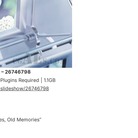
w – 26746798
lugins Required | 1.1GB
er-slideshow/26746798
ies, Old Memories”