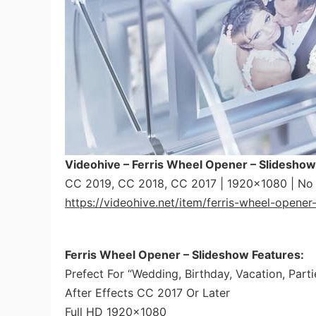
Videohive – Ferris Wheel Opener – Slidesho
CC 2019, CC 2018, CC 2017 | 1920×1080 | No P
https://videohive.net/item/ferris-wheel-open
Ferris Wheel Opener – Slideshow Features:
Prefect For “Wedding, Birthday, Vacation, Part
After Effects CC 2017 Or Later
Full HD 1920×1080