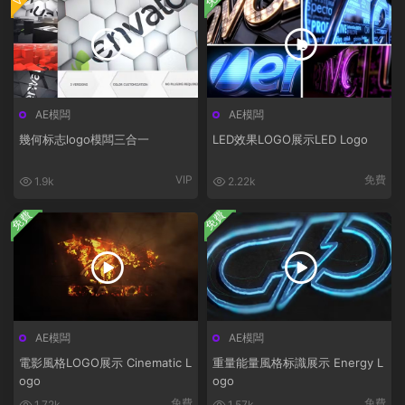
AE模闆
AE模闆
幾何标志logo模闆三合一
LED效果LOGO展示LED Logo
VIP
免費
1.9k
2.22k
免費
免費
AE模闆
AE模闆
電影風格LOGO展示 Cinematic L
重量能量風格标識展示 Energy L
ogo
ogo
免費
免費
1.72k
1.57k