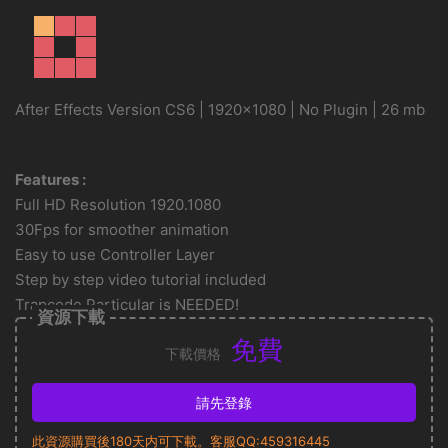
After Effects Version CS6 | 1920×1080 | No Plugin | 26 mb
Features :
Full HD Resolution 1920.1080
30Fps for smoother animation
Easy to use Controller Layer
Step by step video tutorial included
Trapcode Particular is NEEDED!
資源下載
免費
下載價格
請先登錄
此資源購買後180天内可下載。客服QQ:459316445