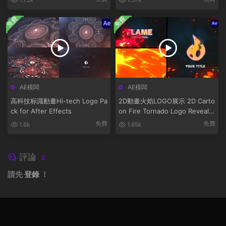
免費
免費
AE模闆
AE模闆
高科技标識動畫Hi-tech Logo Pa
2D動畫火焰LOGO展示 2D Carto
ck for After Effects
on Fire Tornado Logo Reveals
[After Effects]
免費
免費
1.6k
1.85k
評論
0
請先
登錄
！