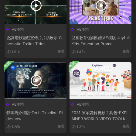
AE模闆
AE模闆
史詩電影遊戲宣傳片片頭展示 Ci
兒童教育促銷動畫AE模版 Joyfull
nematic Trailer Titles
Kids Education Promo
免費
免費
1.91k
1.45k
免費
免費
AE模闆
AE模闆
叙事簡介模版-Tech Timeline Sli
E031 演示講解視頻工具包-EXPL
deshow
AINER WORLD VIDEO TOOLKIT
LIBRARY
免費
免費
1.28k
1.39k