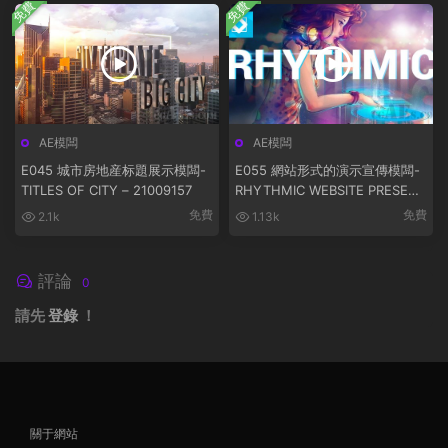
免費
免費
AE模闆
AE模闆
E045 城市房地産标題展示模闆-
E055 網站形式的演示宣傳模闆-
TITLES OF CITY – 21009157
RHYTHMIC WEBSITE PRESENT
ATION
免費
免費
2.1k
1.13k
評論
0
請先
登錄
！
關于網站