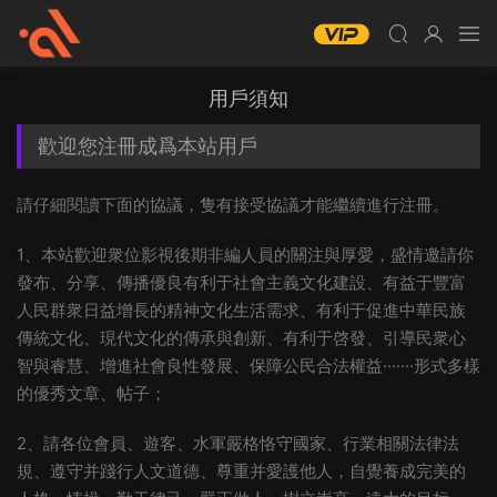
用戶須知
歡迎您注冊成爲本站用戶
請仔細閱讀下面的協議，隻有接受協議才能繼續進行注冊。
1、本站歡迎衆位影視後期非編人員的關注與厚愛，盛情邀請你
發布、分享、傳播優良有利于社會主義文化建設、有益于豐富
人民群衆日益增長的精神文化生活需求、有利于促進中華民族
傳統文化、現代文化的傳承與創新、有利于啓發、引導民衆心
智與睿慧、增進社會良性發展、保障公民合法權益·······形式多樣
的優秀文章、帖子；
2、請各位會員、遊客、水軍嚴格恪守國家、行業相關法律法
規、遵守并踐行人文道德、尊重并愛護他人，自覺養成完美的