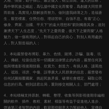
人格、情操，勤于律己、嚴正做人，樹立崇高、遠大的目标，
爲中華民族之崛起，爲弘揚中國文化而奮發，爲創建大同世界
而前進，爲實現人類解放而努力。做到盡我綿薄之力，造福蒼
生，艱苦樸素、任勞任怨、埋頭苦幹、自強不息。有着“正心、
修身、齊家、治國、平天下”的遠大理想和“窮則獨善其身，達則
兼濟天下”人生态度，“先天下之憂而憂，後天下之樂而樂”人格
魅力，做一個有用的人，對得起自己的良心，對别人有用處的
人，對人類造福的人；
3、本站嚴禁發布博彩、暴力、色情、賭博、詐騙、販毒、坑
人、傳銷、垃圾信息等一切國家法律禁止的内容，嚴禁任何其
他與增進影視後期技藝、欣賞力、創造力，有損人格、謾罵他
人、诋毀、诽謗、中傷、誤導廣大人民群衆的信息，嚴禁發布
任何試圖颠覆國家、挑起民族矛盾、破壞社會穩定、竊取公民
信息的行爲。輕則請君出局，重則移交相關人士、部門處理；
4、本站積極支持原創、轉載、整理、收集等與影視後期非編相
關的軟件、插件、教程、素材、模版等有益于促進他人進步、
啓迪第三者智慧的内容，歡迎那些願意大力幫組他人、宣傳自