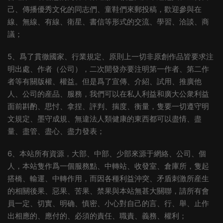
己、傳播優秀文化的同志們、童鞋們來郵投稿，歡迎參與在
線、無線、有線、衛星、書信等形式的交流、學習、洽談、商
議；
5、爲了貫徹國家、行業規定、原則上一切非原創作品皆要求注
明出處、作者（公司），二次開發亦要注明第一作者、第二作
者等有關版權、權益。但是爲了宣傳、介紹、試用、推廣他
人、公司的産品、服務，我們可以在私人利益和廣大公衆利益
面前斟酌、思忖、拿捏、評判、揣度、衡量，隻要一切遵守明
文規定、墨守成規、無違法人類健康的東西都可以盡情、盡
量、盡管、盡心、盡力發表；
6、本站所有資源，大部、中部、少部來源于網絡、公司、個
人，本站隻作爲一個服務點、中轉站、收發室、倉庫所，隻起
搭橋、輸運、中轉作用，而因各種利益沖突、矛盾刺激所産生
的相關後果、惡果、苦果、禁果與本站無甚大關聯，請所有會
員一定、切實、明确、慎密、小心對自己的言、行、舉、止作
出相應的、應付的、必須的責任、職責、義務、權利；