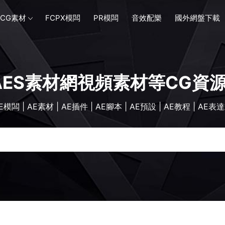
CG素材
FCPX模闆
PR模闆
音效配樂
國外網盤下載
AES素材網視頻素材等CG資
E模闆 | AE素材 | AE插件 | AE腳本 | AE預設 | AE教程 | AE表