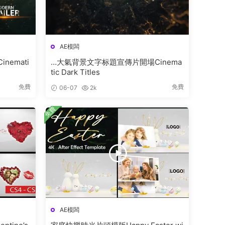
AE模闆
…大氣背景文字标題宣傳片開場Cinema
tic Dark Titles
免費
免費
06-07
2k
免費
AE模闆