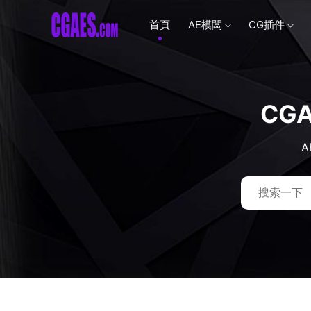
首頁
AE模闆
CG插件
CG
A