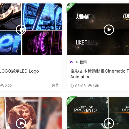
免費
AE模闆
LOGO展示LED Logo
電影文本标題動畫Cinematic Tex
Animation
免費
2.22k
06-08
1.8k
免費