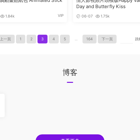
動畫貼紙包 Animated Stick
情人節視頻片頭模版Happy Valen
Day and Butterfly Kiss
VIP
1.84k
06-07
1.75k
上一頁
1
2
3
4
5
...
164
下一頁
跳
博客