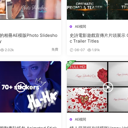
AE模闆
相冊AE模版Photo Slidesho
史詩電影遊戲宣傳片片頭展示 Cinemati
y
c Trailer Titles
免費
2.02k
06-07
1.91k
免費
AE模闆