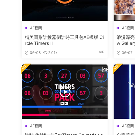
AE模闆
AE模闆
精美圓形計數器倒計時工具包AE模版 Ci
浪漫漂亮的
rcle Timers II
w Galler
VIP
06-08
2.01k
06-07
VIP
VIP
AE模闆
AE模闆