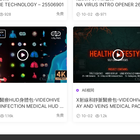
NE TECHNOLOGY – 25506901
NA VIRUS INTRO OPENER 2
免費
928
10-02
971
AE模闆
療HUD身體包-VIDEOHIVE
X射線和靜脈醫療包-VIDEOHIVE
 INFECTION MEDICAL HUD B
AY AND VEINS MEDICAL PA
CK 25946269
350365
免費
1.16k
10-02
1.2k