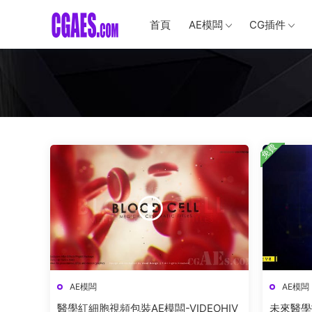
首頁
AE模闆
CG插件
免費
AE模闆
AE模闆
醫學紅細胞視頻包裝AE模闆-VIDEOHIV
未來醫學技術