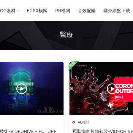
CG素材
FCPX模闆
PR模闆
音效配樂
國外網盤下載
醫療
免費
AE模闆
-VIDEOHIVE – FUTURE
冠狀病毒片頭包裝-VIDEOHIVE 