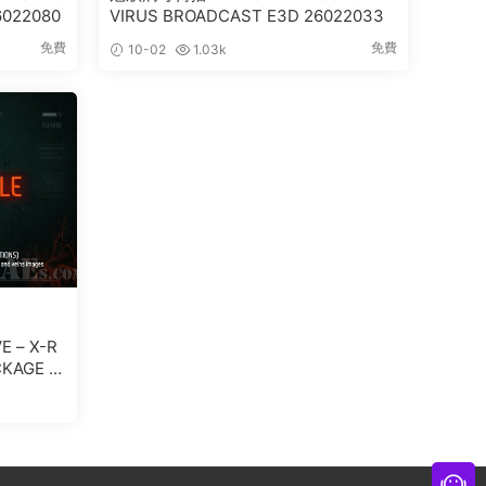
6022080
VIRUS BROADCAST E3D 26022033
免費
免費
10-02
1.03k
 – X-R
CKAGE 9