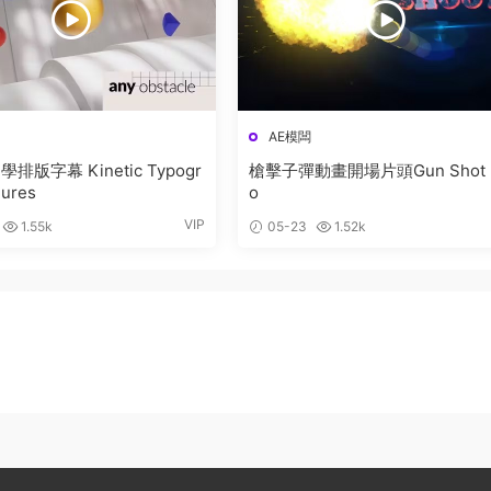
AE模闆
Kinetic Typogr
槍擊子彈動畫開場片頭Gun Shot I
gures
o
VIP
1.55k
05-23
1.52k