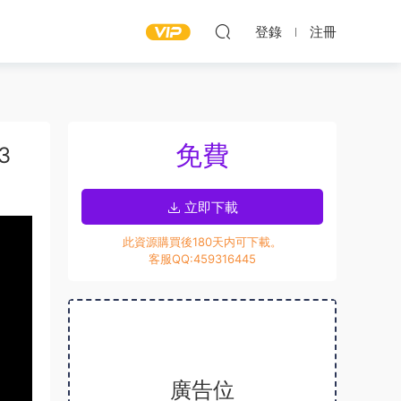
登錄
注冊
免費
3
立即下載
此資源購買後180天内可下載。
客服QQ:459316445
廣告位