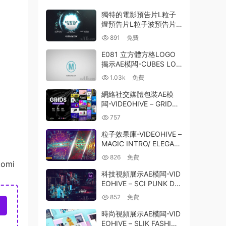
獨特的電影預告片L粒子
燈預告片L粒子波預告片-
VIDEOHIVE – DISTINCTI
891
免費
VE CINEMATIC TRAILER
L PARTICLES LIGHTS T
E081 立方體方格LOGO
RAILER L PARTICLES W
揭示AE模闆-CUBES LOG
AVES TRAILER – 261148
O
1.03k
免費
86
網絡社交媒體包裝AE模
闆-VIDEOHIVE – GRIDS
– SOCIAL MEDIA SCENE
757
S – 24796583
粒子效果庫-VIDEOHIVE –
MAGIC INTRO/ ELEGAN
T PARTICLES/ GOTHIC
826
免費
EPIC METAL 3D/ TV/ SH
tomi
OCKWAVE/ FIRE EXPLO
科技視頻展示AE模闆-VID
SION/MYSTICAL LIGHT
EOHIVE – SCI PUNK DIG
25692603
ITAL PROMO 25802427
852
免費
時尚視頻展示AE模闆-VID
EOHIVE – SLIK FASHION