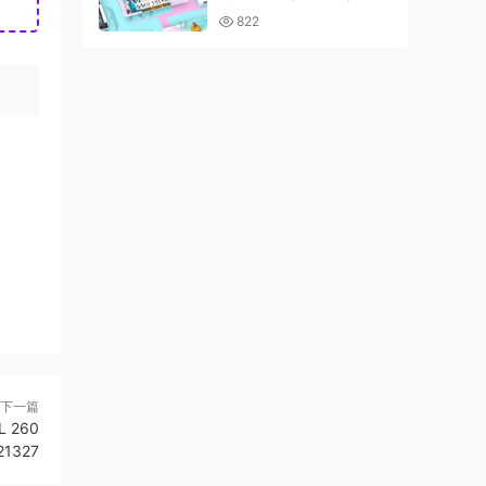
– 25088020
822
下一篇
L 260
21327