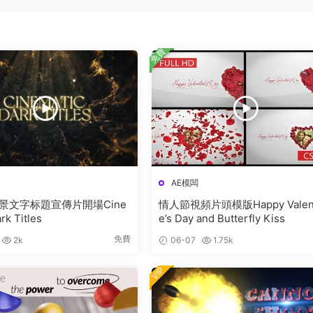
免費
AE模闆
景文字标題宣傳片開場Cine
情人節視頻片頭模版Happy Valent
rk Titles
e’s Day and Butterfly Kiss
免費
2k
06-07
1.75k
VIP