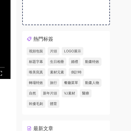
熱門标簽
視頻包裝
片頭
LOGO展示
标題字幕
生日相冊
婚禮
動畫特效
唯美寫真
素材元素
倒計時
轉場特效
旅行
餐廳菜單
動畫人物
自然
新年片頭
VJ素材
醫療
幹擾毛刺
體育
最新文章