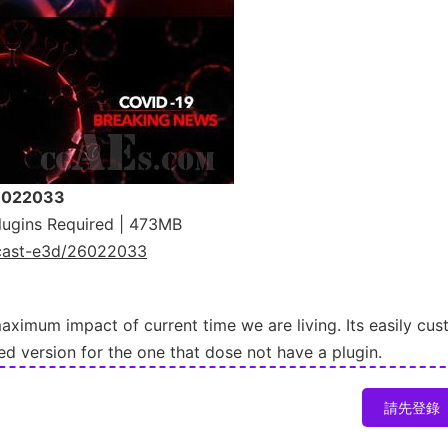
26022033
lugins Required | 473MB
adcast-e3d/26022033
ximum impact of current time we are living. Its easily cus
d version for the one that dose not have a plugin.
請先登錄