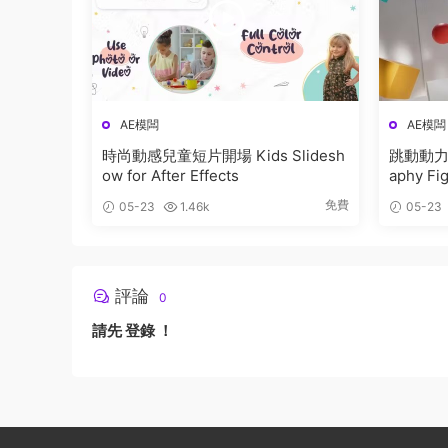
AE模闆
AE模闆
時尚動感兒童短片開場 Kids Slidesh
跳動動力學排版字幕 
ow for After Effects
aphy Fi
免費
05-23
1.46k
05-23
評論
0
請先
登錄
！