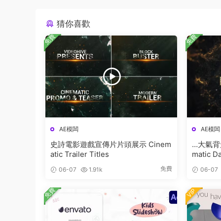
猜你喜歡
免費
免費
AE模闆
AE模闆
史詩電影遊戲宣傳片片頭展示 Cinem
…大氣背
atic Trailer Titles
matic Da
免費
06-07
1.91k
06-07
免費
VIP