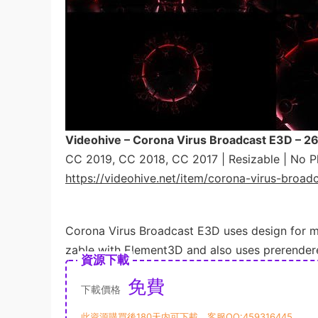
Videohive – Corona Virus Broadcast E3D – 
CC 2019, CC 2018, CC 2017 | Resizable | No P
https://videohive.net/item/corona-virus-bro
Corona Virus Broadcast E3D uses design for ma
zable with Element3D and also uses prerendere
資源下載
免費
下載價格
此資源購買後180天内可下載。客服QQ:459316445