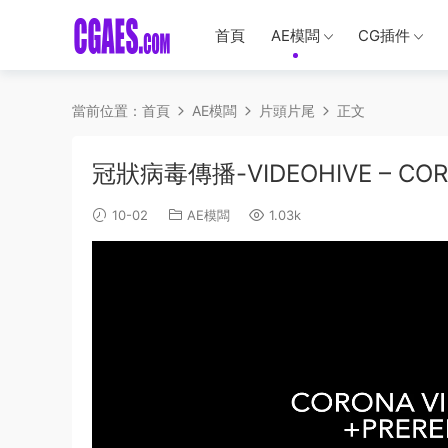
首頁
AE模闆
CG插件
當前位置：
首頁
AE模闆
片頭片尾
正文
冠狀病毒傳播-VIDEOHIVE – CORO
10-02
AE模闆
1.03k