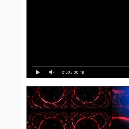
0:00
/
00:48