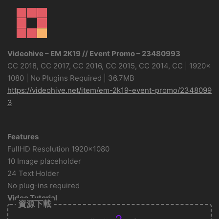
Videohive – EM 2K19 // Event Promo – 23480993
CC 2018, CC 2017, CC 2016, CC 2015, CC 2014, CC | 1920×
1080 | No Plugins Required | 36.7MB
https://videohive.net/item/em-2k19-event-promo/2348099
3
Features
FullHD Resolution 1920×1080
10 Image placeholder
24 Text Holder
No plug-ins required
Video Tutorial
資源下載