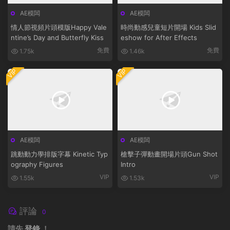
AE模闆
AE模闆
情人節視頻片頭模版Happy Vale
時尚動感兒童短片開場 Kids Slid
ntine’s Day and Butterfly Kiss
eshow for After Effects
免費
免費
1.75k
1.46k
VIP
VIP
AE模闆
AE模闆
跳動動力學排版字幕 Kinetic Typ
槍擊子彈動畫開場片頭Gun Shot
ography Figures
Intro
VIP
VIP
1.55k
1.53k
評論
0
請先
登錄
！