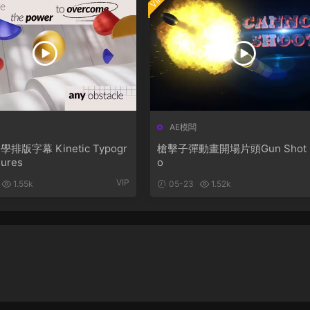
VIP
AE模闆
Kinetic Typogr
槍擊子彈動畫開場片頭Gun Shot I
gures
o
VIP
1.55k
05-23
1.52k