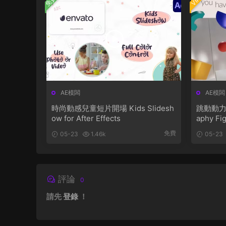
免費
VIP
AE模闆
AE模闆
時尚動感兒童短片開場 Kids Slidesh
跳動動力學排版字幕 
ow for After Effects
aphy Fi
免費
05-23
1.46k
05-23
評論
0
請先
登錄
！