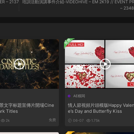
R – 2137
培訓活動演講事件介紹-VIDEOHIVE – EM 2K19 // EVENT P
– 234
免費
AE模闆
景文字标題宣傳片開場Cine
情人節視頻片頭模版Happy Valent
rk Titles
e’s Day and Butterfly Kiss
免費
2k
06-07
1.75k