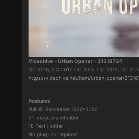
Videohive – Urban Opener – 21318724
CC 2018, CC 2017, CC 2016, CC 2015, CC 2014
https://videohive.net/item/urban-opener/2131
Features
FullHD Resolution 1920×1080
31 Image placeholder
18 Text Holder
No plug-ins required