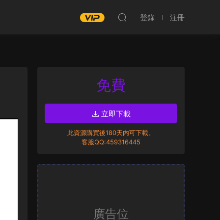
登錄
注冊
免費
立即下載
此資源購買後180天内可下載。
客服QQ:459316445
廣告位