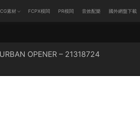
CG素材
FCPX模闆
PR模闆
音效配樂
國外網盤下載
BAN OPENER – 21318724