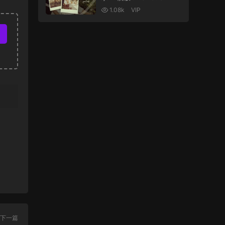
o Slideshow | Memories
1.08k
VIP
Slideshow
下一篇