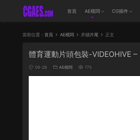
首頁
AE模闆
CG插件
當前位置：
首頁
AE模闆
片頭片尾
正文
體育運動片頭包裝-VIDEOHIVE – UR
09-28
AE模闆
773