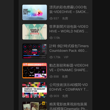
漂亮的彩色煙霧LOGO包
裝-VIDEOHIVE – SMOKY
BUTTERFLIES LOGO – 2
937
免費
6386252
世界新聞片頭包裝-VIDEO
HIVE – WORLD NEWS O
PENER – 25773059
1.19k
計時 倒計時式樣包Timers
Countdown Pack 4605
3555
1.79k
VIP
動态形狀和标題-VIDEOHI
VE – DYNAMIC SHAPES
AND TITLES | PREMIER
898
免費
E PRO MOGRT 258449
62
公司技術演示AE模闆-VID
EOHIVE – COMPANY TE
CHNOLOGY PRESENTA
909
免費
TION – 24120088
精美電影效果視頻包裝展
示AE模版Cinematic Phot