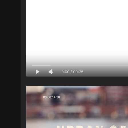
0:00
/
00:35