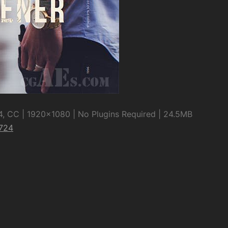
, CC | 1920×1080 | No Plugins Required | 24.5MB
8724