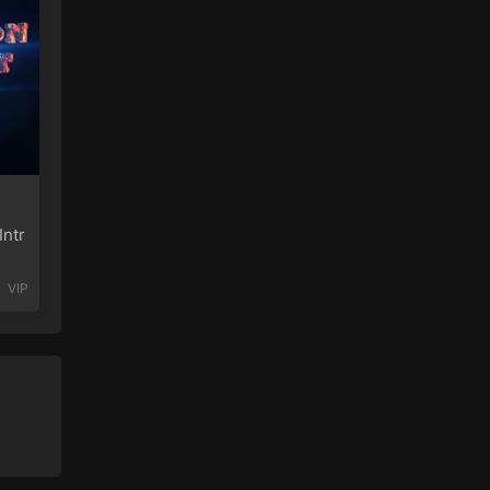
ntr
VIP