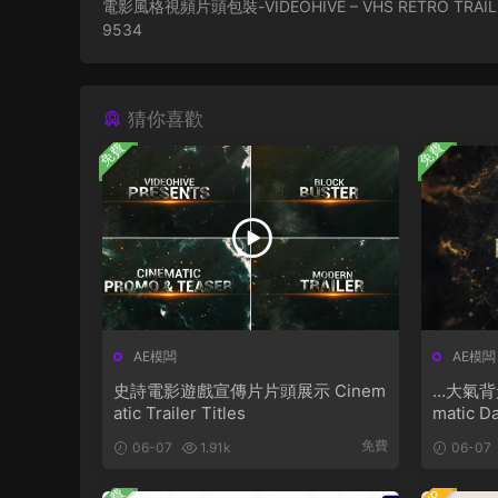
電影風格視頻片頭包裝-VIDEOHIVE – VHS RETRO TRAILE
9534
猜你喜歡
免費
免費
AE模闆
AE模闆
史詩電影遊戲宣傳片片頭展示 Cinem
…大氣背
atic Trailer Titles
matic Da
免費
06-07
1.91k
06-07