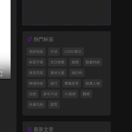
熱門标簽
視頻包裝
片頭
LOGO展示
标題字幕
生日相冊
婚禮
動畫特效
唯美寫真
素材元素
倒計時
轉場特效
旅行
餐廳菜單
動畫人物
自然
新年片頭
VJ素材
醫療
幹擾毛刺
體育
最新文章