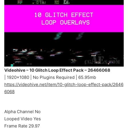
Videohive – 10 Glitch Loop Effect Pack – 26466068
| 1920×1080 | No Plugins Required | 65.95mb
https://videohive.net/item/10-glitch-loop-effect-pack/2646
6068
Alpha Channel No
Looped Video Yes
Frame Rate 29.97