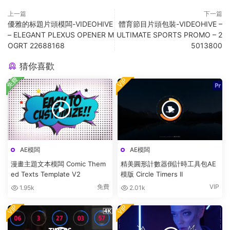
上一篇
下一篇
優雅的标題片頭模闆-VIDEOHIVE
體育節目片頭包裝-VIDEOHIVE –
– ELEGANT PLEXUS OPENER M
ULTIMATE SPORTS PROMO – 2
OGRT 22688168
5013800
猜你喜歡
免費
VIP
AE模闆
AE模闆
漫畫主題文本模闆 Comic Them
精美圓形計數器倒計時工具包AE
ed Texts Template V2
模版 Circle Timers II
免費
VIP
1.95k
2.01k
VIP
VIP