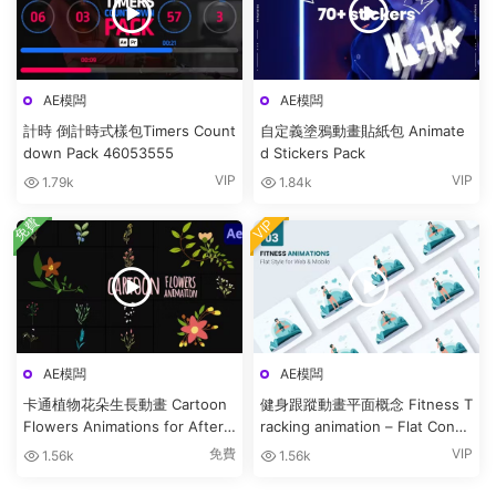
AE模闆
AE模闆
計時 倒計時式樣包Timers Count
自定義塗鴉動畫貼紙包 Animate
down Pack 46053555
d Stickers Pack
VIP
VIP
1.79k
1.84k
免費
VIP
AE模闆
AE模闆
卡通植物花朵生長動畫 Cartoon
健身跟蹤動畫平面概念 Fitness T
Flowers Animations for After
racking animation – Flat Conce
Effects
pt
免費
VIP
1.56k
1.56k