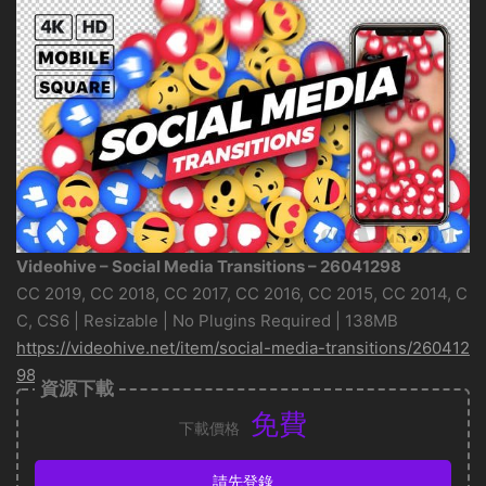
Videohive – Social Media Transitions – 26041298
CC 2019, CC 2018, CC 2017, CC 2016, CC 2015, CC 2014, C
C, CS6 | Resizable | No Plugins Required | 138MB
https://videohive.net/item/social-media-transitions/260412
98
資源下載
免費
下載價格
請先登錄