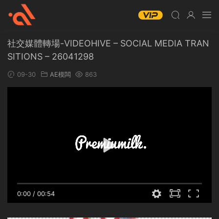
社交媒體轉場-VIDEOHIVE – SOCIAL MEDIA TRAN
SITIONS – 26041298
09-30
AE模闆
863
0:00
/
00:54