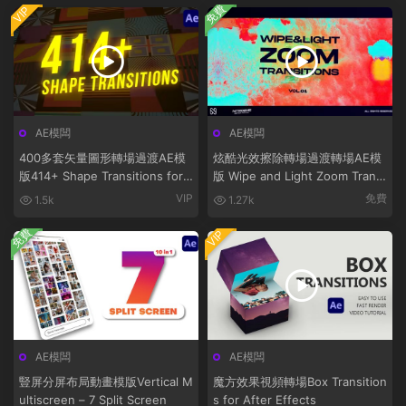
免費
VIP
AE模闆
AE模闆
400多套矢量圖形轉場過渡AE模
炫酷光效擦除轉場過渡轉場AE模
版414+ Shape Transitions for
版 Wipe and Light Zoom Transi
After Effects
tions Vol. 01
VIP
免費
1.5k
1.27k
免費
VIP
AE模闆
AE模闆
豎屏分屏布局動畫模版Vertical M
魔方效果視頻轉場Box Transition
ultiscreen – 7 Split Screen
s for After Effects