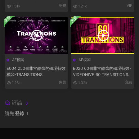
免費
VIP
1.51k
1.21k
免費
免費
AE模闆
AE模闆
E004 250個非常酷炫的轉場特效
E026 60個非常酷炫的轉場特效-
模闆-TRANSITIONS
VIDEOHIVE 60 TRANSITIONS 2
0545207
免費
免費
1.26k
1.32k
評論
0
請先
登錄
！