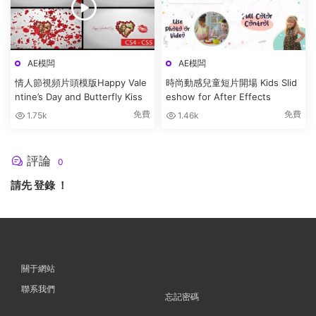
AE模闆
AE模闆
情人節視頻片頭模版Happy Vale
時尚動感兒童短片開場 Kids Slid
ntine’s Day and Butterfly Kiss
eshow for After Effects
免費
免費
1.75k
1.46k
評論
0
請先
登錄
！
關于網站
聯系我們
忘記密碼