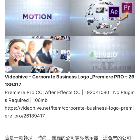
Videohive – Corporate Business Logo _Premiere PRO – 26
189417
Premiere Pro CC, After Effects CC | 1920×1080 | No Plugin
s Required | 106mb
https://videohive.net/item/corporate-business-logo-premi
ere-pro/26189417
這是一款幹淨，時尚，優雅的公司徽标展示器，适合您的公司