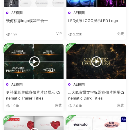
AE模闆
AE模闆
幾何标志logo模闆三合一
LED效果LOGO展示LED Logo
VIP
免費
1.9k
2.22k
免費
免費
AE模闆
AE模闆
史詩電影遊戲宣傳片片頭展示 Ci
…大氣背景文字标題宣傳片開場Ci
nematic Trailer Titles
nematic Dark Titles
免費
免費
1.91k
2.01k
免費
免費