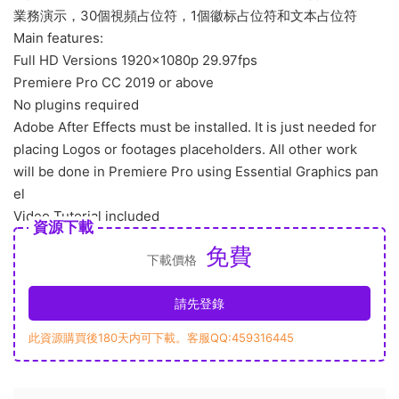
業務演示，30個視頻占位符，1個徽标占位符和文本占位符
Main features:
Full HD Versions 1920×1080p 29.97fps
Premiere Pro CC 2019 or above
No plugins required
Adobe After Effects must be installed. It is just needed for
placing Logos or footages placeholders. All other work
will be done in Premiere Pro using Essential Graphics pan
el
Video Tutorial included
資源下載
免費
下載價格
請先登錄
此資源購買後180天内可下載。客服QQ:459316445