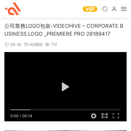
公司業務LOGO包裝-VIDEOHIVE – CORPORATE B
USINESS LOGO _PREMIERE PRO 26189417
09-30
AE模闆
710
0:00
/
00:14