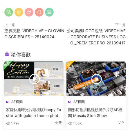
上一篇
下一篇
塗鴉亮點-VIDEOHIVE – GLOWIN
公司業務LOGO包裝-VIDEOHIVE
G SCRIBBLES – 25149024
– CORPORATE BUSINESS LOG
O _PREMIERE PRO 26189417
猜你喜歡
免費
VIP
AE模闆
AE模闆
家庭快樂時光片頭模版Happy Ea
圖形切割拼貼視頻展示片頭AE模
ster with golden theme photo
闆 Mosaic Slide Show
bunny
免費
VIP
1.79k
1.63k