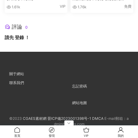
VIP
免費
1.61k
1.76k
評論
0
請先
登錄
！
關于網站
聯系我們
忘記密碼
網站地圖
©2023
CGAES素材網
晉ICP備2023001398号-1
DMCA
E-mail郵箱：a
dmin@cgaes.com
首頁
發現
VIP
我的