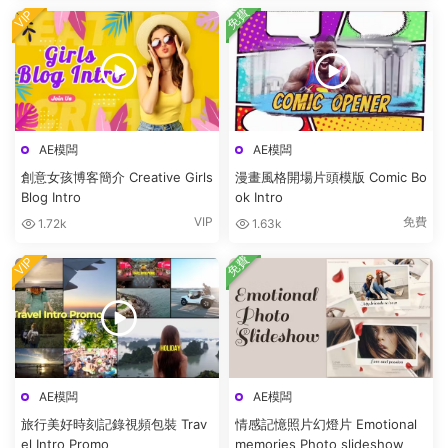
免費
VIP
AE模闆
AE模闆
創意女孩博客簡介 Creative Girls
漫畫風格開場片頭模版 Comic Bo
Blog Intro
ok Intro
VIP
免費
1.72k
1.63k
免費
VIP
AE模闆
AE模闆
旅行美好時刻記錄視頻包裝 Trav
情感記憶照片幻燈片 Emotional
el Intro Promo
memories Photo slideshow