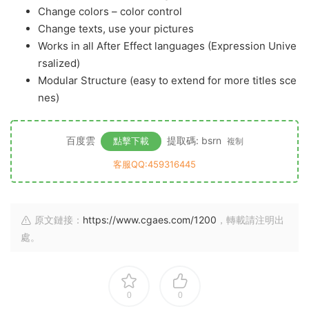
Change colors – color control
Change texts, use your pictures
Works in all After Effect languages (Expression Unive
rsalized)
Modular Structure (easy to extend for more titles sce
nes)
百度雲
提取碼: bsrn
點擊下載
複制
客服QQ:459316445
原文鏈接：
https://www.cgaes.com/1200
，轉載請注明出
處。
0
0