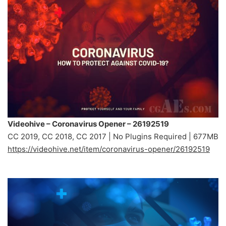
Videohive – Coronavirus Opener – 26192519
CC 2019, CC 2018, CC 2017 | No Plugins Required | 677MB
https://videohive.net/item/coronavirus-opener/26192519