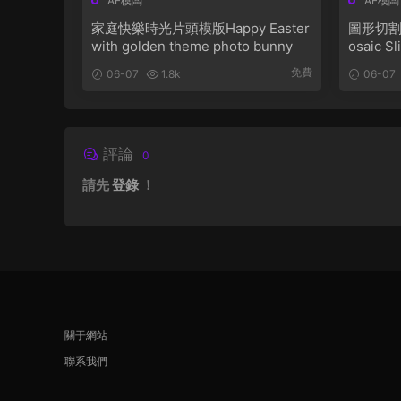
AE模闆
AE模闆
家庭快樂時光片頭模版Happy Easter
圖形切割
with golden theme photo bunny
osaic S
免費
06-07
1.8k
06-07
評論
0
請先
登錄
！
關于網站
聯系我們