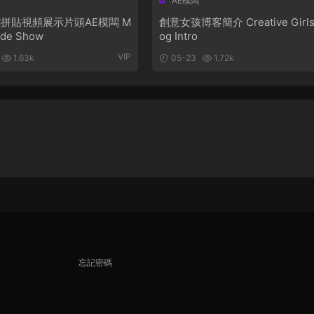
AE模闆
拼貼視頻展示片頭AE模闆 M
創意女孩博客簡介 Creative Girls
lide Show
og Intro
VIP
1.63k
05-23
1.72k
忘記密碼