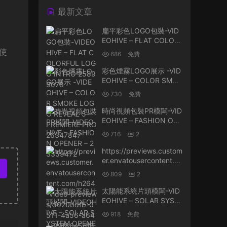
最新文章
扁平彩色LOGO包裝-VID
EOHIVE – FLAT COLORF
UL LOGO INTRO 25899
于使
686
免費
078
彩色煙霧LOGO展示 -VID
EOHIVE – COLOR SMOK
E LOGO REVEAL 5 – PR
730
免費
EMIERE PRO 26347847
時尚視頻包裝PR模闆-VID
EOHIVE – FASHION OPE
NER – 23359472
716
2
https://previews.custom
er.envatousercontent.co
m/h264-video-preview
809
2
s/d020bdfb-0511-4a56
-a64a-99f86e5df800/2
太陽能系統片頭模闆-VID
6807772.mp4
EOHIVE – SOLAR SYSTE
M OPENER 26032169
918
免費