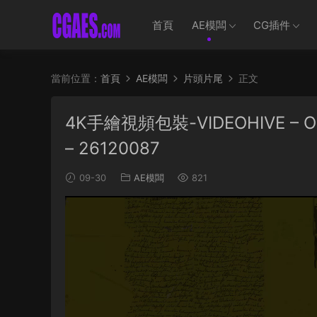
首頁
AE模闆
CG插件
當前位置：
首頁
AE模闆
片頭片尾
正文
4K手繪視頻包裝-VIDEOHIVE – OR
– 26120087
09-30
AE模闆
821