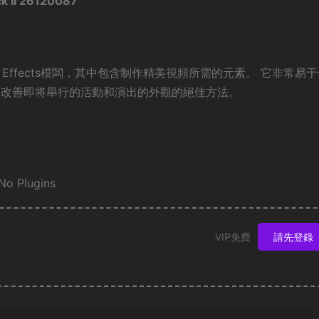
k II 26120087
 Effects模闆，其中包含制作精美視頻所需的元素。 它非常易
 改善即将舉行的活動和演出的外觀的絕佳方法。
No Plugins
VIP免費
請先登錄