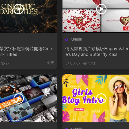
AE模闆
景文字标題宣傳片開場Cine
情人節視頻片頭模版Happy Valent
rk Titles
e’s Day and Butterfly Kiss
免費
2k
06-07
1.75k
VIP