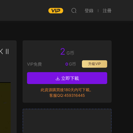
登錄
注冊
2
 II
G币
VIP免費
0
G币
升級VIP
立即下載
此資源購買後180天内可下載。
客服QQ:459316445