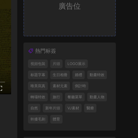
廣告位
熱門标簽
視頻包裝
片頭
LOGO展示
标題字幕
生日相冊
婚禮
動畫特效
唯美寫真
素材元素
倒計時
轉場特效
旅行
餐廳菜單
動畫人物
自然
新年片頭
VJ素材
醫療
幹擾毛刺
體育