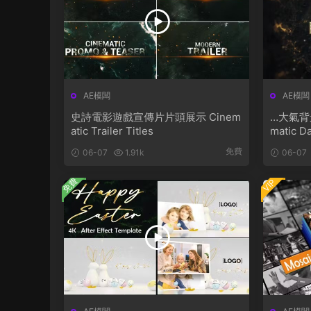
AE模闆
AE模闆
史詩電影遊戲宣傳片片頭展示 Cinem
…大氣背
atic Trailer Titles
matic Da
免費
06-07
1.91k
06-07
免費
VIP