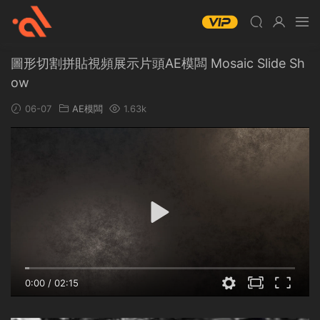
圖形切割拼貼視頻展示片頭AE模闆 Mosaic Slide Sh
ow
06-07
AE模闆
1.63k
0:00
/
02:15