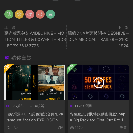
上一篇
下一篇
動态标題包裝-VIDEOHIVE – MO
醫療DNA片頭模闆-VIDEOHIVE –
TION TITLES & LOWER THIRDS
DNA MEDICAL TRAILER – 2100
| FCPX 26133775
1924
猜你喜歡
免費
VIP
CG插件
、
FCPX模闆
FCPX模闆
頂級電影LUTS調色預設合集包Pa
彩色動态形狀特效動畫模版Shap
ramount Motion EXPLOSION™
e Big Pack for Final Cut Pro 14
Cinematic LUTs Collection 1&2
37472
VIP
免費
1.6k
1.17k