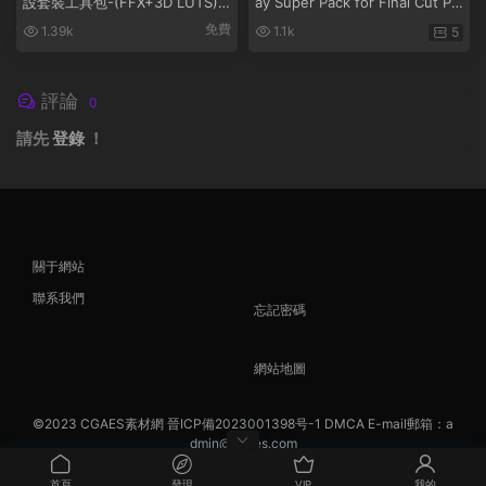
設套裝工具包-(FFX+3D LUTS)-
ay Super Pack for Final Cut Pr
CINEPUNCH MASTER SUITE V
o X 插件
免費
1.39k
1.1k
5
6.0
評論
0
請先
登錄
！
關于網站
聯系我們
忘記密碼
網站地圖
©2023
CGAES素材網
晉ICP備2023001398号-1
DMCA
E-mail郵箱：a
dmin@cgaes.com
首頁
發現
VIP
我的