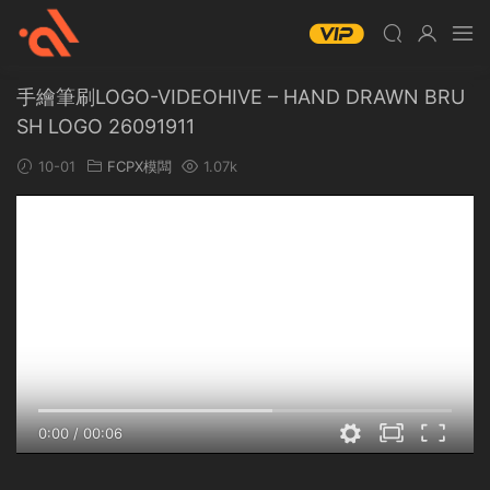
手繪筆刷LOGO-VIDEOHIVE – HAND DRAWN BRU
SH LOGO 26091911
10-01
FCPX模闆
1.07k
0:00
/
00:06