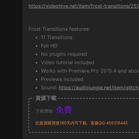
https://videohive.net/item/frost-transitions/2
Frost Transitions features:
11 Transitions
Full HD
No plugins required
Video tutorial included
Works with Premiere Pro 2015.4 and abov
Previews included
Sound:
https://audiojungle.net/item/glitc
資源下載
免費
下載價格
此資源購買後180天内可下載。客服QQ:459316445