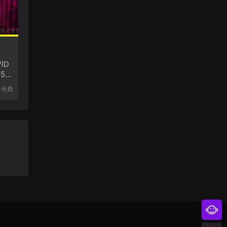
ID
452
免費