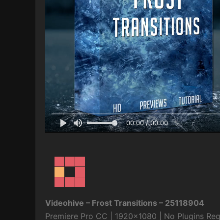
00:00 / 00:00
Videohive – Frost Transitions – 25118904
Premiere Pro CC | 1920×1080 | No Plugins Req