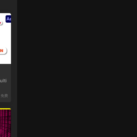
lti
免費