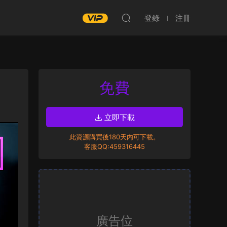
登錄
注冊
免費
立即下載
此資源購買後180天内可下載。
客服QQ:459316445
廣告位