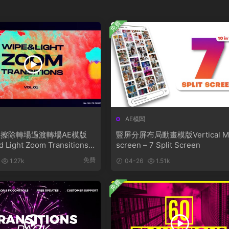
免費
AE模闆
擦除轉場過渡轉場AE模版
豎屏分屏布局動畫模版Vertical Mu
d Light Zoom Transitions V
screen – 7 Split Screen
免費
1.27k
04-26
1.51k
免費