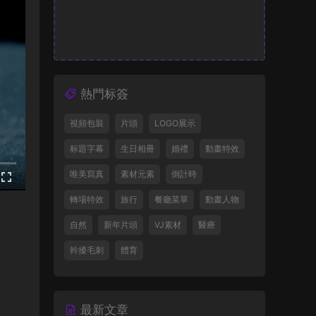
熱門标簽
視頻包裝
片頭
LOGO展示
标題字幕
生日相冊
婚禮
動畫特效
唯美寫真
素材元素
倒計時
轉場特效
旅行
餐廳菜單
動畫人物
自然
新年片頭
VJ素材
醫療
幹擾毛刺
體育
最新文章