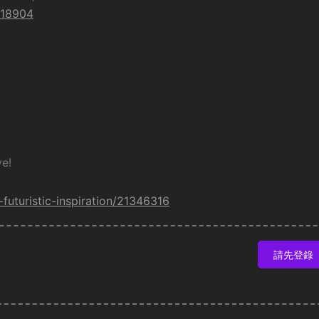
5118904
e!
h-futuristic-inspiration/21346316
請先登錄