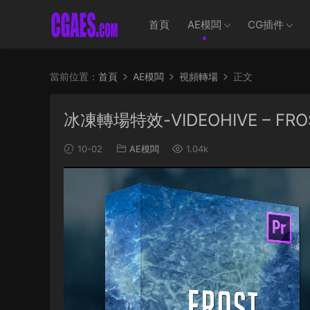
首頁
AE模闆
CG插件
當前位置：
首頁
AE模闆
視頻轉場
正文
冰凍轉場特效-VIDEOHIVE – FROST
10-02
AE模闆
1.04k