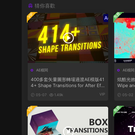
猜你喜歡
免費
VIP
AE模闆
AE模闆
400多套矢量圖形轉場過渡AE模版41
炫酷光效
4+ Shape Transitions for After Eff
Wipe an
ects
ol. 01
VIP
05-07
1.49k
05-02
免費
VIP