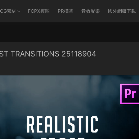
CG素材
FCPX模闆
PR模闆
音效配樂
國外網盤下載
 TRANSITIONS 25118904