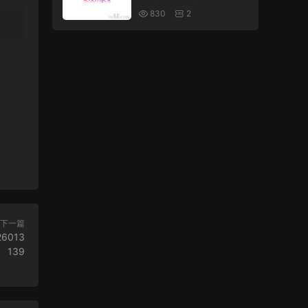
APHIC INTRO 2387610
830
2
9
下一篇
26013
139