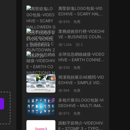
萬聖節鬼LOGO包裝-VID
EOHIVE – SCARY HALL
OWEEN GHOST LOGO
839
免費
REVEAL BUNDLE 20694
314
業務績效排行榜-VIDEOHI
VE – BUSINESS COUNT
DOWN 25854729
1.24k
2
全球信息網絡鏈接-VIDEO
HIVE – EARTH CONNEC
TIONS NETWORK 2968
936
免費
9522
簡潔視頻展示AE模闆-VID
EOHIVE – SIMPLE VIDE
O TIMELINE AND SLIDE
994
免費
SHOW 9596857
多相片展示LOGO包裝-VI
DEOHIVE – MULTI IMAG
E LOGO REVEALER V.2 –
873
免費
PREMIERE PRO 261923
03
跳動字節簡介-VIDEOHIV
E – STOMP 3 – TYPOGR