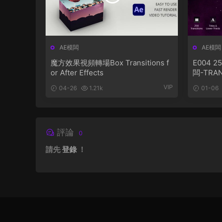
AE模闆
AE模闆
魔方效果視頻轉場Box Transitions f
E004
or After Effects
闆-TRAN
VIP
04-26
1.21k
01-06
評論
0
請先
登錄
！