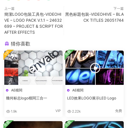
上一篇
下一篇
簡潔LOGO包裝工具包-VIDEOHI
黑色标題包裝-VIDEOHIVE – BLA
VE – LOGO PACK V.1.1 – 24632
CK TITLES 26051744
699 – PROJECT & SCRIPT FOR
AFTER EFFECTS
猜你喜歡
免費
VIP
AE模闆
AE模闆
幾何标志logo模闆三合一
LED效果LOGO展示LED Logo
VIP
免費
1.9k
2.22k
免費
免費