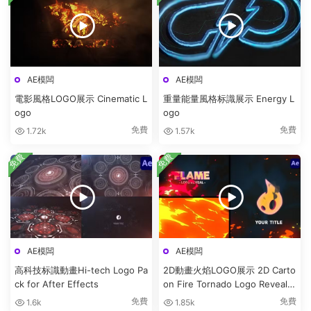
AE模闆
AE模闆
電影風格LOGO展示 Cinematic L
重量能量風格标識展示 Energy L
ogo
ogo
免費
免費
1.72k
1.57k
免費
免費
AE模闆
AE模闆
高科技标識動畫Hi-tech Logo Pa
2D動畫火焰LOGO展示 2D Carto
ck for After Effects
on Fire Tornado Logo Reveals
[After Effects]
免費
免費
1.6k
1.85k