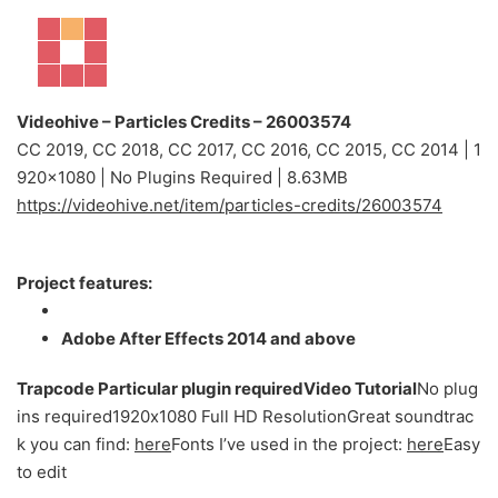
Videohive – Particles Credits – 26003574
CC 2019, CC 2018, CC 2017, CC 2016, CC 2015, CC 2014 | 1
920×1080 | No Plugins Required | 8.63MB
https://videohive.net/item/particles-credits/26003574
Project features:
Adobe After Effects 2014 and above
Trapcode Particular plugin required
Video Tutorial
No plug
ins required1920х1080 Full HD ResolutionGreat soundtrac
k you can find:
here
Fonts I’ve used in the project:
here
Easy
to edit