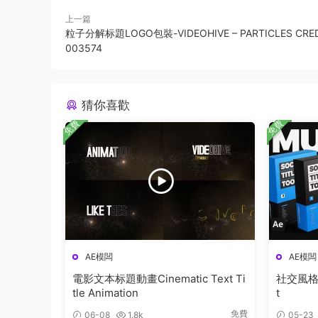
上一篇
粒子分解标題LOGO包裝-VIDEOHIVE – PARTICLES CREDI
003574
猜你喜歡
免費
免費
AE模闆
AE模闆
電影文本标題動畫Cinematic Text Ti
社交風格字幕
tle Animation
t
免費
06-08
1.8k
05-23