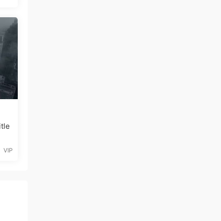
le
VIP