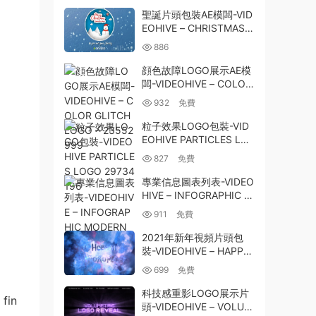
聖誕片頭包裝AE模闆-VID
EOHIVE – CHRISTMAS
OPENER – 25282768
886
顔色故障LOGO展示AE模
闆-VIDEOHIVE – COLOR
GLITCH LOGO – 23552
932
免費
999
粒子效果LOGO包裝-VID
EOHIVE PARTICLES LO
GO 29734196
827
免費
專業信息圖表列表-VIDEO
HIVE – INFOGRAPHIC M
ODERN LISTS-PREMIER
911
免費
E PRO 26532318
2021年新年視頻片頭包
裝-VIDEOHIVE – HAPPY
NEW YEAR 2021 29884
699
免費
754
科技感重影LOGO展示片
 fin
頭-VIDEOHIVE – VOLUM