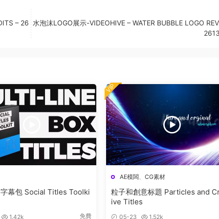
TS – 26
水泡沫LOGO展示-VIDEOHIVE – WATER BUBBLE LOGO REV
261
VIP
AE模闆
、
CG素材
包 Social Titles Toolki
粒子和創意标題 Particles and Cr
ive Titles
免費
1.42k
05-23
1.52k