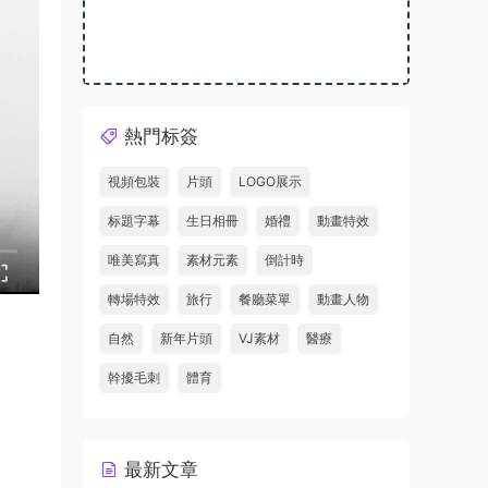
熱門标簽
視頻包裝
片頭
LOGO展示
标題字幕
生日相冊
婚禮
動畫特效
唯美寫真
素材元素
倒計時
轉場特效
旅行
餐廳菜單
動畫人物
自然
新年片頭
VJ素材
醫療
幹擾毛刺
體育
最新文章