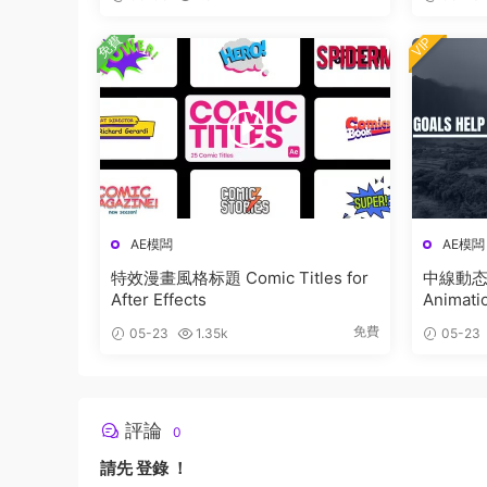
免費
VIP
AE模闆
AE模闆
特效漫畫風格标題 Comic Titles for
中線動态文
After Effects
Animati
免費
05-23
1.35k
05-23
評論
0
請先
登錄
！