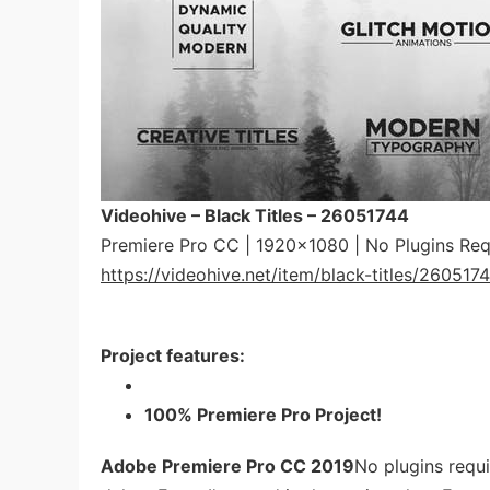
Videohive – Black Titles – 26051744
Premiere Pro CC | 1920×1080 | No Plugins Req
https://videohive.net/item/black-titles/260517
Project features:
100% Premiere Pro Project!
Adobe Premiere Pro CC 2019
No plugins requ