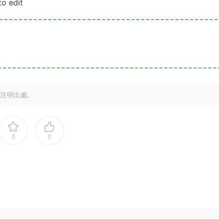
to edit
注明出處。
0
0