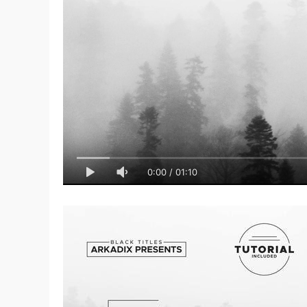
0:00
/
01:10