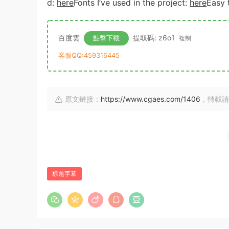
d:
here
Fonts I’ve used in the project:
here
Easy 
百度雲
提取碼: z6o1
點擊下載
複制
客服QQ:459316445
原文鏈接：
https://www.cgaes.com/1406
，轉載請
标題字幕