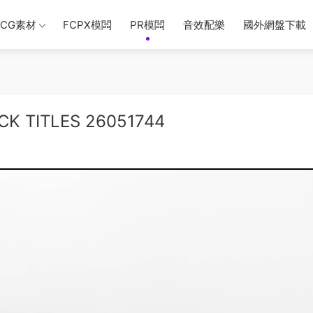
CG素材
FCPX模闆
PR模闆
音效配樂
國外網盤下載
 TITLES 26051744