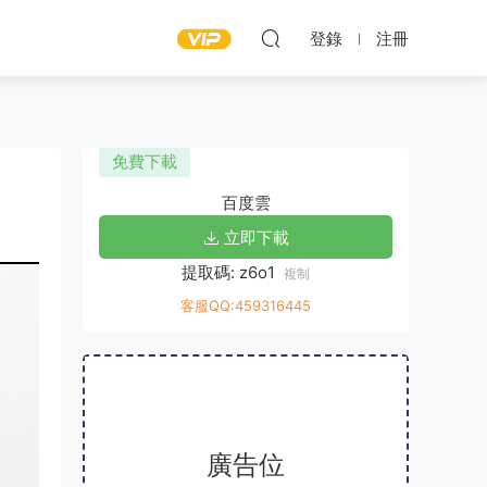
登錄
注冊
免費下載
百度雲
立即下載
提取碼: z6o1
複制
客服QQ:459316445
廣告位