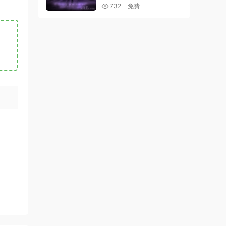
ETRIC LOGO REVEAL 26
732
免費
338578