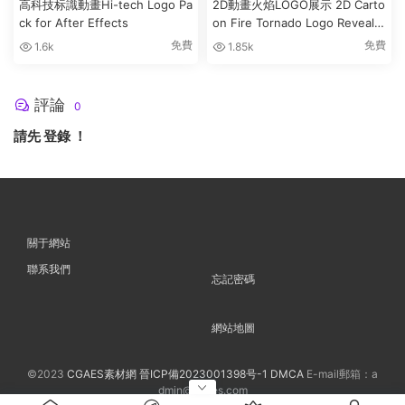
高科技标識動畫Hi-tech Logo Pa
2D動畫火焰LOGO展示 2D Carto
ck for After Effects
on Fire Tornado Logo Reveals
[After Effects]
免費
免費
1.6k
1.85k
評論
0
請先
登錄
！
關于網站
聯系我們
忘記密碼
網站地圖
©2023
CGAES素材網
晉ICP備2023001398号-1
DMCA
E-mail郵箱：a
dmin@cgaes.com