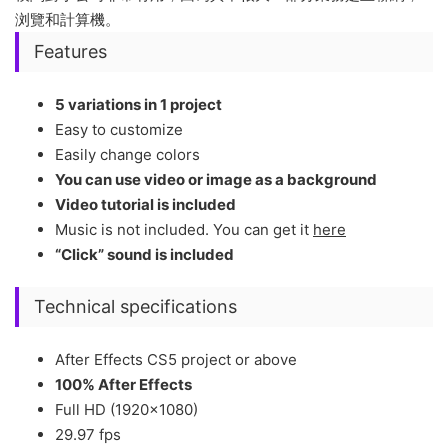
浏覽和計算機。
Features
5 variations in 1 project
Easy to customize
Easily change colors
You can use video or image as a background
Video tutorial is included
Music is not included. You can get it
here
“Click” sound is included
Technical specifications
After Effects CS5 project or above
100% After Effects
Full HD (1920×1080)
29.97 fps