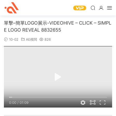
單擊–簡單LOGO展示-VIDEOHIVE – CLICK – SIMPL
E LOGO REVEAL 8832655
10-02
AE模闆
826
0:00
/
01:09